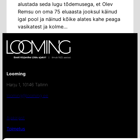
alustada seda lugu tõdemusega, et Olev
Remsu on oma 75 eluaasta jooksul käinud
igal pool ja näinud kõike alates kahe peaga
vasikatest ja kolme…
Looming
Harju 1, 10146 Tallinn
looming@looming.ee
Ajakirjast
Toimetus
Auhinnad