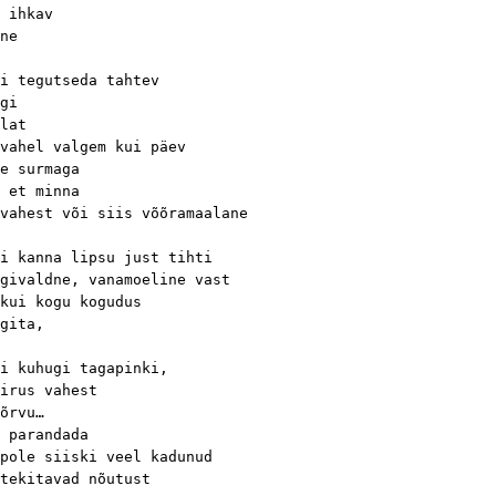
 ihkav
ne
i tegutseda tahtev
gi
lat
vahel valgem kui päev
e surmaga
 et minna
vahest või siis võõramaalane
i kanna lipsu just tihti
givaldne, vanamoeline vast
kui kogu kogudus
gita,
i kuhugi tagapinki,
irus vahest
õrvu…
 parandada
pole siiski veel kadunud
tekitavad nõutust