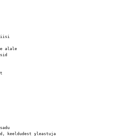
iisi
e alale
sid
t
sadu
d, keeldudest yleastuja