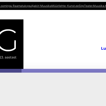
Loomingu Raamatukogu
Ajakiri Muusika
Müürileht
e-Kunst.ee
Sirp
Teater.Muusika.
Lu