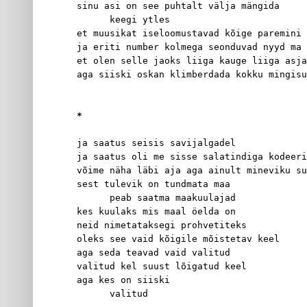
sinu asi on see puhtalt välja mängida
      keegi ytles
et muusikat iseloomustavad kõige paremini 
ja eriti number kolmega seonduvad nyyd ma 
et olen selle jaoks liiga kauge liiga asja
aga siiski oskan klimberdada kokku mingisu
*
ja saatus seisis savijalgadel
ja saatus oli me sisse salatindiga kodeeri
võime näha läbi aja aga ainult mineviku su
sest tulevik on tundmata maa
      peab saatma maakuulajad
kes kuulaks mis maal öelda on
neid nimetataksegi prohvetiteks
oleks see vaid kõigile mõistetav keel
aga seda teavad vaid valitud
valitud kel suust lõigatud keel
aga kes on siiski
      valitud