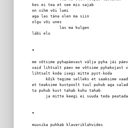
kes ei tea et see mis sajab
on vihm või lumi
aga las täna olen ma siin
olgu või unes
            las ma kulgen
läbi elu
*
me võtsime pyhapäevast välja pyha jäi päev
vaid lihtsalt päev me võtsime pyhakojast v
lihtsalt koda isegi mitte pyst-koda
      kõik tegime selleks et saaksime va
et teaksime kustpoolt tuul puhub aga salad
ta puhub kust tahab kuhu tahab
      ja mitte keegi ei suuda teda peatada
*
muusika puhkab klaveriklahvides