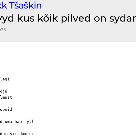
k Tšaškin
yyd kus kõik pilved on syd
025
legi
koju
lmust
oonid
d oma häbi yll
damesiirdamisi