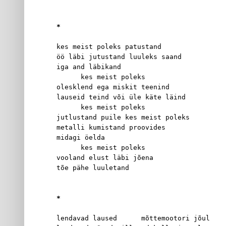
*
kes meist poleks patustand
öö läbi jutustand luuleks saand
iga and läbikand
      kes meist poleks
olesklend ega miskit teenind
lauseid teind või üle käte läind
      kes meist poleks
jutlustand puile kes meist poleks
metalli kumistand proovides
midagi öelda
      kes meist poleks
vooland elust läbi jõena
tõe pähe luuletand
*
lendavad laused      mõttemootori jõul