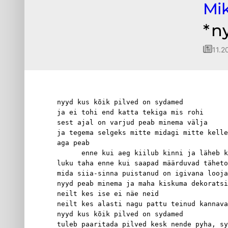
Mik
*n
11.2
nyyd kus kõik pilved on sydamed
ja ei tohi end katta tekiga mis rohi
sest ajal on varjud peab minema välja
ja tegema selgeks mitte midagi mitte kelle
aga peab
      enne kui aeg kiilub kinni ja läheb 
luku taha enne kui saapad määrduvad täheto
mida siia-sinna puistanud on igivana looja
nyyd peab minema ja maha kiskuma dekoratsi
neilt kes ise ei näe neid
neilt kes alasti nagu pattu teinud kannava
nyyd kus kõik pilved on sydamed
tuleb paaritada pilved kesk nende pyha, sy