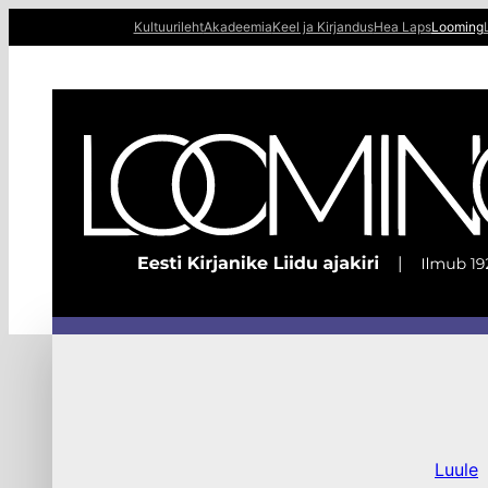
Liigu
Kultuurileht
Akadeemia
Keel ja Kirjandus
Hea Laps
Looming
sisu
juurde
Luule