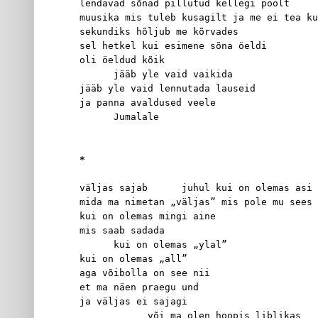
lendavad sõnad pillutud kellegi poolt
muusika mis tuleb kusagilt ja me ei tea ku
sekundiks hõljub me kõrvades
sel hetkel kui esimene sõna öeldi
oli öeldud kõik
      jääb yle vaid vaikida
jääb yle vaid lennutada lauseid
ja panna avaldused veele
      Jumalale
*
väljas sajab      juhul kui on olemas asi
mida ma nimetan „väljas” mis pole mu sees
kui on olemas mingi aine
mis saab sadada
      kui on olemas „ylal”
kui on olemas „all”
aga võibolla on see nii
et ma näen praegu und
ja väljas ei sajagi
            või ma olen hoopis liblikas