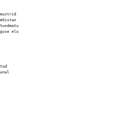
mustrid
mõistan
tundmatu
guse elu
tud
unal