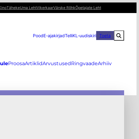
Kino
Täheke
Uma Leht
Vikerkaar
Värske Rõhk
Õpetajate Leht
Pood
E-ajakirjad
Telli
KL-uudiskiri
Toeta
ule
Proosa
Artiklid
Arvustused
Ringvaade
Arhiiv