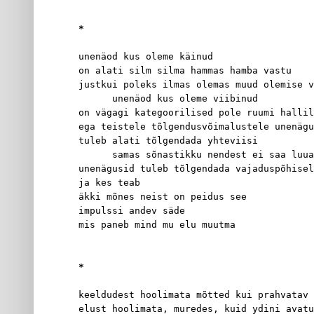
*
unenäod kus oleme käinud
on alati silm silma hammas hamba vastu
justkui poleks ilmas olemas muud olemise v
      unenäod kus oleme viibinud
on vägagi kategoorilised pole ruumi hallil
ega teistele tõlgendusvõimalustele unenägu
tuleb alati tõlgendada yhteviisi
      samas sõnastikku nendest ei saa luua
unenägusid tuleb tõlgendada vajaduspõhisel
ja kes teab
äkki mõnes neist on peidus see
impulssi andev säde
mis paneb mind mu elu muutma
*
keeldudest hoolimata mõtted kui prahvatav 
elust hoolimata, muredes, kuid ydini avatu