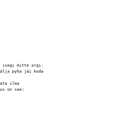
 isegi mitte argi-
älja pyha jäi koda
adata ilma
us on see: