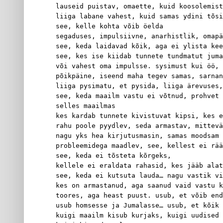
lauseid puistav, omaette, kuid koosolemist
liiga labane vahest, kuid samas ydini tõsi
see, kelle kohta võib öelda
segaduses, impulsiivne, anarhistlik, omapä
see, keda laidavad kõik, aga ei ylista kee
see, kes ise kiidab tunnete tundmatut juma
või vahest oma impulsse. sysimust kui öö, 
põikpäine, iseend maha tegev samas, sarnan
liiga pysimatu, et pysida, liiga ärevuses,
see, keda maailm vastu ei võtnud, prohvet 
selles maailmas
kes kardab tunnete kivistuvat kipsi, kes e
rahu poole pyydlev, seda armastav, mittevä
nagu yks hea kirjutusmasin, samas moodsam 
probleemidega maadlev, see, kellest ei rää
see, keda ei tõsteta kõrgeks,
kellele ei eraldata rahasid, kes jääb alat
see, keda ei kutsuta lauda… nagu vastik vi
kes on armastanud, aga saanud vaid vastu k
toores, aga heast puust. usub, et võib end
usub homsesse ja Jumalasse… usub, et kõik 
kuigi maailm kisub kurjaks, kuigi uudised 