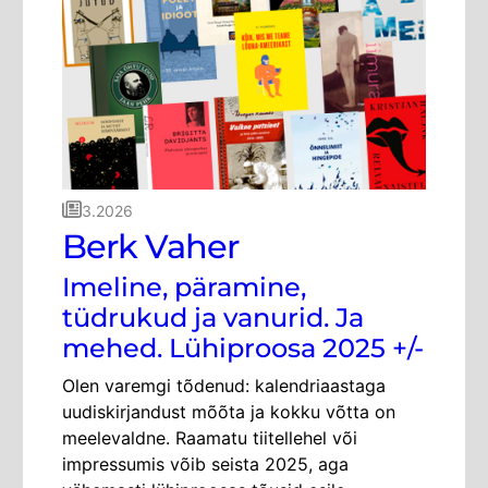
3.2026
Berk Vaher
Imeline, päramine,
tüdrukud ja vanurid. Ja
mehed. Lühiproosa 2025 +/-
Olen varemgi tõdenud: kalendriaastaga
uudiskirjandust mõõta ja kokku võtta on
meelevaldne. Raamatu tiitellehel või
impressumis võib seista 2025, aga