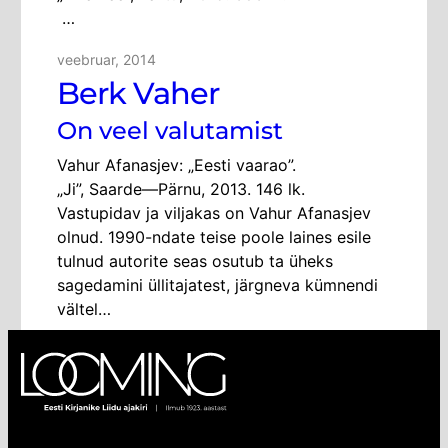
…
veebruar, 2014
Berk Vaher
On veel valutamist
Vahur Afanasjev: „Eesti vaarao”.
„Ji”, Saarde—Pärnu, 2013. 146 lk.
Vastupidav ja viljakas on Vahur Afanasjev
olnud. 1990-ndate teise poole laines esile
tulnud autorite seas osutub ta üheks
sagedamini üllitajatest, järgneva kümnendi
vältel…