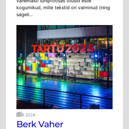
vähemasti lühiproosas tõusid esile
kogumikud, mille tekstid on valminud (ning
sageli…
8.2024
Berk Vaher