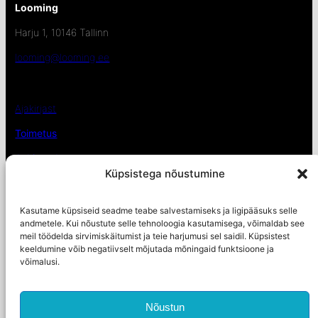
Looming
Harju 1, 10146 Tallinn
looming@looming.ee
Ajakirjast
Toimetus
Auhinnad
Küpsistega nõustumine
Loomingu Raadio
Kasutame küpsiseid seadme teabe salvestamiseks ja ligipääsuks selle
Osta
andmetele. Kui nõustute selle tehnoloogia kasutamisega, võimaldab see
meil töödelda sirvimiskäitumist ja teie harjumusi sel saidil. Küpsistest
Telli Eestisse
keeldumine võib negatiivselt mõjutada mõningaid funktsioone ja
võimalusi.
Telli välismaale
Ligipääsetavus
Nõustun