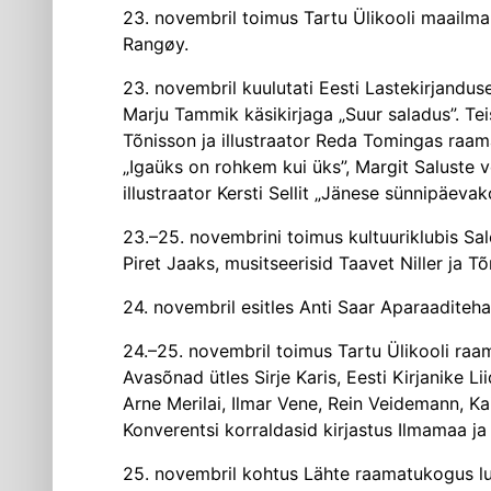
23. novembril toimus Tartu Ülikooli maailma 
Rangøy.
23. novembril kuulutati Eesti Lastekirjan­dus
Marju Tammik käsikirjaga „Suur saladus”. Teis
Tõnisson ja illustraator Reda Tomingas raamat
„Igaüks on rohkem kui üks”, Margit Saluste võ
illustraator Kersti Sellit „Jänese sünnipäeva­k
23.–25. novembrini toimus kultuuriklubis Sal
Piret Jaaks, musitseerisid Taavet Niller ja Tõ
24. novembril esitles Anti Saar Aparaadi­teh
24.–25. novembril toimus Tartu Ülikooli ra
Avasõnad ütles Sirje Karis, Eesti Kirjanike L
Arne Merilai, Ilmar Vene, Rein Veidemann, K
Konverentsi korraldasid kirjastus Ilmamaa ja 
25. novembril kohtus Lähte raamatukogus lu