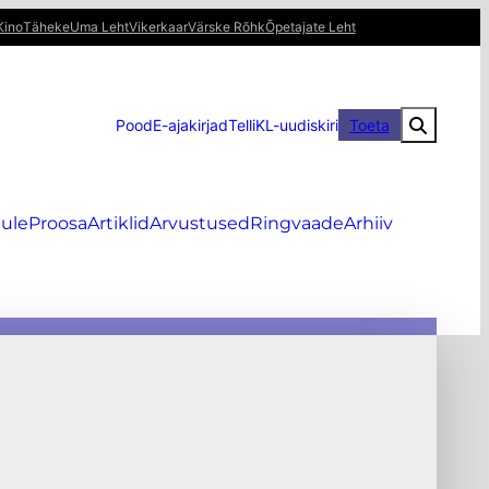
Kino
Täheke
Uma Leht
Vikerkaar
Värske Rõhk
Õpetajate Leht
Pood
E-ajakirjad
Telli
KL-uudiskiri
Toeta
ule
Proosa
Artiklid
Arvustused
Ringvaade
Arhiiv