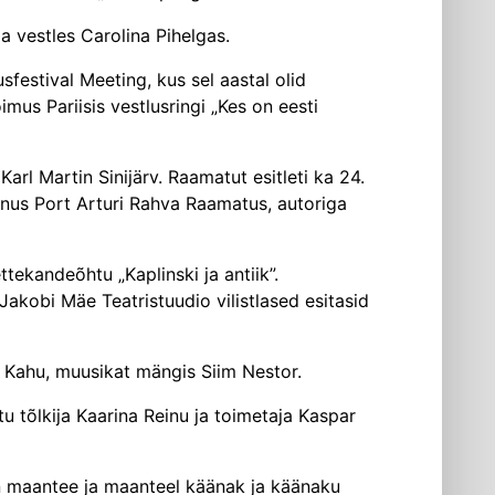
a vestles Carolina Pihelgas.
sfestival Meeting, kus sel aastal olid
imus Pariisis vestlusringi „Kes on eesti
rl Martin Sinijärv. Raamatut esitleti ka 24.
rnus Port Arturi Rahva Raamatus, autoriga
tekandeõhtu „Kaplinski ja antiik”.
 Jakobi Mäe Teatristuudio vilistlased esitasid
is Kahu, muusikat mängis Siim Nestor.
matu tõlkija Kaarina Reinu ja toimetaja Kaspar
On maantee ja maanteel käänak ja käänaku