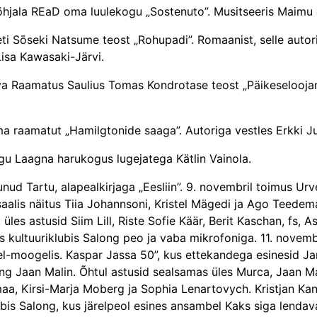
õhjala REaD oma luulekogu „Sostenuto”. Musitseeris Maimu
ti Sōseki Natsume teost „­Rohupadi”. Romaanist, selle autoris
Lisa Kawasaki-Järvi.
ahva Raamatus Saulius Tomas Kondrotase teost „Päikeseloojan
oma raamatut „Hamilgtonide saaga”. Autoriga vestles Erkki Ju
gu Laagna harukogus lugejatega Kätlin Vainola.
unud Tartu, alapealkirjaga „Eesliin”. 9. novembril toimus Urv
alis näitus Tiia Johannsoni, Kristel Mägedi ja Ago Teedem
 üles astusid Siim Lill, Riste Sofie Käär, Berit Kaschan, fs,
s kultuuriklubis Salong peo ja vaba mikrofoniga. 11. novemb
l-moogelis. Kaspar Jassa 50”, kus ettekandega esinesid Ja
ing Jaan Malin. Õhtul astusid sealsamas üles Murca, Jaan Ma
a, Kirsi-Marja Moberg ja Sophia Lenartovych. Kristjan Ka
klubis Salong, kus järelpeol esines ansambel Kaks siga lenda