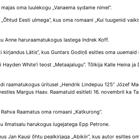
e majas oma luulekogu „Vanaema sydame nimel”.
 „Õhtud Eesti ulmega”, kus oma romaani „Kui tuugenid vaikis
gu Anne haruraamatukogus lastega Indrek Koff.
ti kirjandus Lätis”, kus Guntars Godiņš esitles oma uuemaid e
eti Hayden White’i teost „Metaajalugu”. Tõlkija Kalle Heina j
andi raamatukogus üritusel „Hendrik Lindepuu 125” Józef Ma
vestles Margus Haav. Raamatuid esitleti 16. novembril ka T
se Rahva Raamatus oma romaani „Katkurong”.
u Ilmatsalu harukogus lugejatega Epp Petrone.
us Jan Kausi õhtu pealkirjaga „Abikiir”, kus autor esitles o