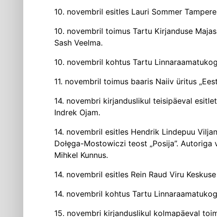
10. novembril esitles Lauri Sommer Tamper
10. novembril toimus Tartu Kirjanduse Majas
Sash Veelma.
10. novembril kohtus Tartu Linnaraamatu­ko
11. novembril toimus baaris Naiiv üritus „Ees
14. novembri kirjanduslikul teisipäeval esitl
Indrek Ojam.
14. novembril esitles Hendrik Lindepuu Vilj
Dołęga-Mostowiczi teost „Posija”. Autoriga 
Mihkel Kunnus.
14. novembril esitles Rein Raud Viru Kesku
14. novembril kohtus Tartu Linnaraamatukog
15. novembri kirjanduslikul kolmapäeval toim