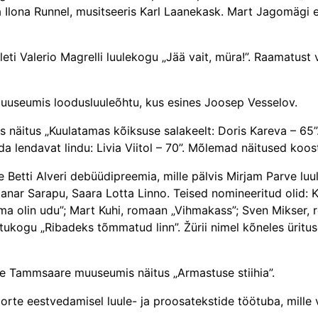
ja Ilona Runnel, musitseeris Karl Laanekask. Mart Jagomägi 
eti Valerio Magrelli luulekogu „Jää vait, müra!”. Raamatust 
muuseumis loodusluuleõhtu, kus esines Joosep Vesselov.
 näitus „Kuulatamas kõiksuse salakeelt: Doris Kareva – 65”.
lendavat lindu: Livia Viitol – 70”. Mõlemad näitused koos
e Betti Alveri debüüdipreemia, mille pälvis Mirjam Parve luu
nar Sarapu, Saara Lotta Linno. Teised nomineeritud olid: K
 ma olin udu”; Mart Kuhi, romaan „Vihmakass”; Sven Mikser, r
, jutukogu „Ribadeks tõmmatud linn”. Žürii nimel kõneles ür
se Tammsaare muuseumis näitus „Armastuse stiihia”.
orte eestvedamisel luule- ja proosatekstide töötuba, mille v