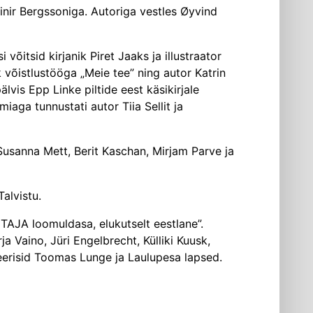
einir Bergssoniga. Autoriga vestles Øyvind
võitsid kirjanik Piret Jaaks ja illustraator
k võistlustööga „Meie tee” ning autor Katrin
lvis Epp Linke piltide eest käsikirjale
iaga tunnustati autor Tiia Sellit ja
 Susanna Mett, Berit Kaschan, Mirjam Parve ja
alvistu.
AJA loomuldasa, elukutselt eestlane”.
a Vaino, Jüri Engelbrecht, Külliki Kuusk,
seerisid Toomas Lunge ja Laulupesa lapsed.