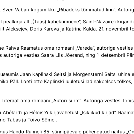
ek Sven Vabari kogumikku „Ribadeks tõmmatud linn”. Autorig
pealkirja all „(Taas) kahekümnene”, Saint-Nazaire’i kirjandu
it Aleksejev, Doris Kareva ja Katrina Kalda. 21. novembril to
se Rahva Raamatus oma romaani „Vareda”, autoriga vestles Ka
autoriga vestles Saara Liis Jõerand, ning 1. detsembril Pä
seumis Jaan Kaplinski Seltsi ja Morgensterni Seltsi ühine et
a Päll. Loeti ette Kaplinski luuletusi ladinakeelses tõlkes,
is Literaat oma romaani „Autori surm”. Autoriga vestles Tõn
i Abélard’i ja Héloїse’i kirjavahetust „Isiklikud kirjad”. Raa
armo Tabas ja Toivo Sõmer.
­kogus Hando Runneli 85. sünnipäevale pühendatud näitus „