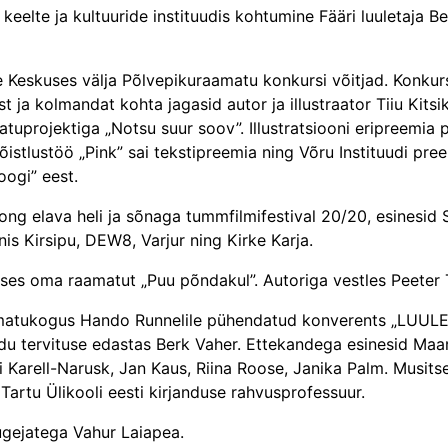
keelte ja kultuuride instituudis kohtumine Fääri luuletaja B
e Keskuses välja Põlvepikuraamatu konkursi võitjad. Konkursi 
t ja kolmandat kohta jagasid autor ja illustraator Tiiu Kitsi
uprojektiga „Notsu suur soov”. Illustratsiooni eripreemia pä
istlus­töö „Pink” sai tekstipreemia ning Võru Instituudi preem
oogi” eest.
ong elava heli ja sõnaga tummfilmi­festival 20/20, esinesid
nis Kirsipu, DEW8, Varjur ning Kirke Karja.
ases oma raamatut „Puu põndakul”. Autoriga vestles Peeter T
amatukogus Hando Runnelile pühendatud konverents „LUULET
iidu tervituse edastas Berk Vaher. Ettekandega esinesid Maarj
ai Karell-Narusk, Jan Kaus, Riina Roose, Janika Palm. Musit
Tartu Ülikooli eesti kirjanduse rahvusprofessuur.
gejatega Vahur Laiapea.