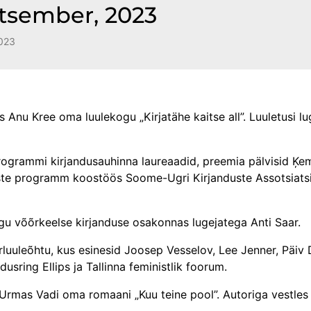
tsember, 2023
023
s Anu Kree oma luulekogu „Kirjatähe kaitse all”. Luuletusi lu
programmi kirjandusauhinna laureaadid, preemia pälvisid Ķem
aste programm koostöös Soome-Ugri Kirjanduste Assotsiatsi
gu võõrkeelse kirjanduse osakonnas lugejatega Anti Saar.
rluuleõhtu, kus esinesid Joosep Vesselov, Lee Jenner, Päiv
dusring Ellips ja Tallinna feministlik foorum.
es Urmas Vadi oma romaani „Kuu teine pool”. Autoriga vestle