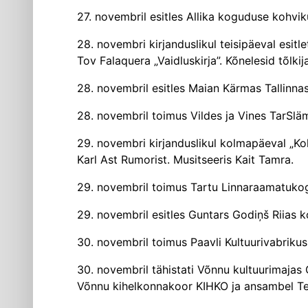
27. novembril esitles Allika koguduse kohvi
28. novembri kirjanduslikul teisipäeval esi
Tov Falaquera „Vaidluskirja”. Kõnelesid tõlkij
28. novembril esitles Maian Kärmas Tallinna
28. novembril toimus Vildes ja Vines TarSläm
29. novembri kirjanduslikul kolmapäeval „Kolm
Karl Ast Rumorist. Musitseeris Kait Tamra.
29. novembril toimus Tartu Linnaraamatukogu
29. novembril esitles Guntars Godiņš Riias ko
30. novembril toimus Paavli Kultuurivabri­kus
30. novembril tähistati Võnnu kultuurimajas 
Võnnu kihelkonnakoor KIHKO ja ansambel Te