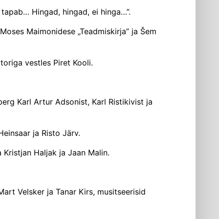
 tapab… Hingad, hingad, ei hinga…”.
ab Moses Maimonidese „Teadmiskirja” ja Šem
riga vestles Piret Kooli.
rg Karl Artur Adsonist, Karl Ristikivist ja
einsaar ja Risto Järv.
 Kristjan Haljak ja Jaan Malin.
art Velsker ja Tanar Kirs, musitseerisid