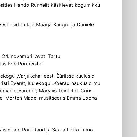
esitles Hando Runnelit käsitlevat kogumikku
vestlesid tõlkija Maarja Kangro ja Daniele
 24. novembril avati Tartu
tas Eve Pormeister.
lekogu „Varjukeha” eest. Žüriisse kuulusid
risti Everst, luulekogu „Koerad hauku­sid mu
omaan „Vareda”; Maryliis Teinfeldt-Grins,
itusel Morten Made, musitseeris Emma Loona
iisid läbi Paul Raud ja Saara Lotta Linno.