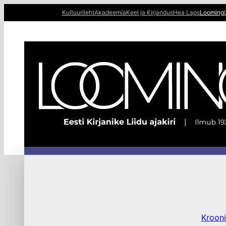
Liigu
Kultuurileht
Akadeemia
Keel ja Kirjandus
Hea Laps
Looming
sisu
juurde
Krooni