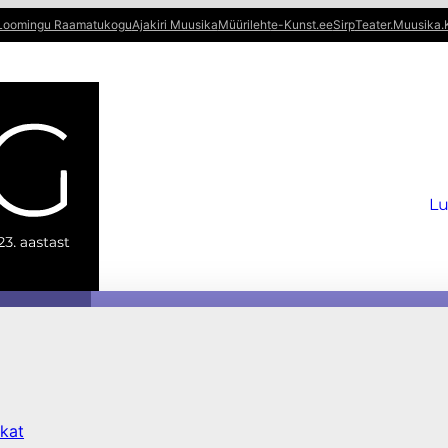
Loomingu Raamatukogu
Ajakiri Muusika
Müürileht
e-Kunst.ee
Sirp
Teater.Muusika.
Lu
kat