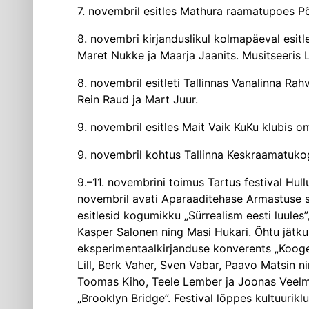
7. novembril esitles Mathura raamatupoes P
8. novembri kirjanduslikul kolmapäeval esitle
Maret Nukke ja Maarja Jaanits. Musitseeris 
8. novembril esitleti Tallinnas Vanalinna R
Rein Raud ja Mart Juur.
9. novembril esitles Mait Vaik KuKu ­klubis 
9. novembril kohtus Tallinna Keskraamatu­ko
9.–11. novembrini toimus Tartus festival Hull
novembril avati Aparaaditehase Armastuse sa
esitlesid kogumikku „Sürrealism eesti luules”,
Kasper Salonen ning Masi Hukari. Õhtu jätku
eksperimentaalkirjanduse konverents „Kooge
Lill, Berk Vaher, Sven Vabar, Paavo Matsin n
Toomas Kiho, Teele Lember ja Joonas Veelma
„Brooklyn ­Bridge”. Festival lõppes kultuuri