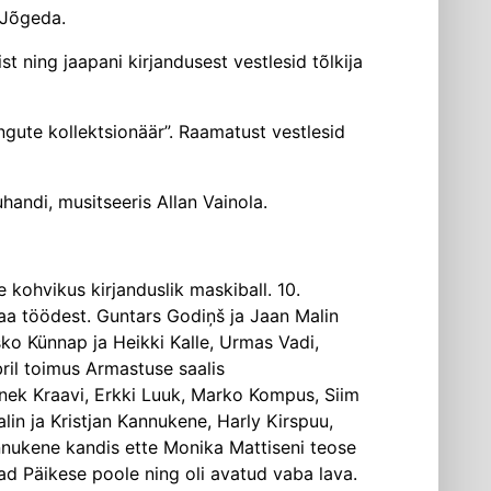
 Jõgeda.
t ning jaapani kirjandusest vestlesid tõlkija
gute kollektsionäär”. Raamatust vestlesid
handi, musitseeris Allan Vainola.
e kohvikus kirjanduslik maskiball. 10.
aa töödest. Guntars Godiņš ja Jaan Malin
 Asko Künnap ja Heikki Kalle, Urmas Vadi,
ril toimus Armastuse saalis
nek Kraavi, Erkki Luuk, Marko Kompus, Siim
lin ja Kristjan Kannukene, Harly Kirspuu,
nnukene kandis ette Monika Mattiseni teose
vad Päikese poole ning oli avatud vaba lava.