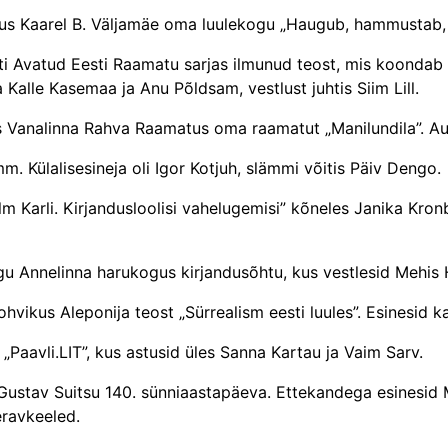
­kus Kaarel B. Väljamäe oma luulekogu „Haugub, hammustab,
tleti Avatud Eesti Raamatu sarjas ilmunud teost, mis koond
a Kalle Kasemaa ja Anu Põldsam, vestlust juhtis Siim Lill.
s Vanalinna Rahva Raamatus oma raamatut „Manilundila”. Auto
m. Külalisesineja oli Igor Kotjuh, slämmi võitis Päiv Dengo.
 Karli. Kirjandusloolisi vahelugemisi” kõneles Janika Kronbe
 Annelinna harukogus kirjandusõhtu, kus vestlesid Mehis H
hvikus Aleponija teost „Sürrealism eesti luules”. Esinesid ka
 „Paavli.LIT”, kus astusid üles Sanna Kartau ja Vaim Sarv.
Gustav Suitsu 140. sünniaastapäeva. Ettekandega esinesid M
ravkeeled.