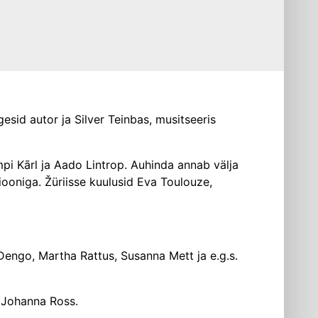
gesid autor ja Silver Teinbas, musitseeris
pi Kārl ja Aado Lintrop. Auhinda annab välja
ooniga. Žüriisse kuulusid Eva Toulouze,
 Dengo, Martha Rattus, Susanna Mett ja e.g.s.
s Johanna Ross.