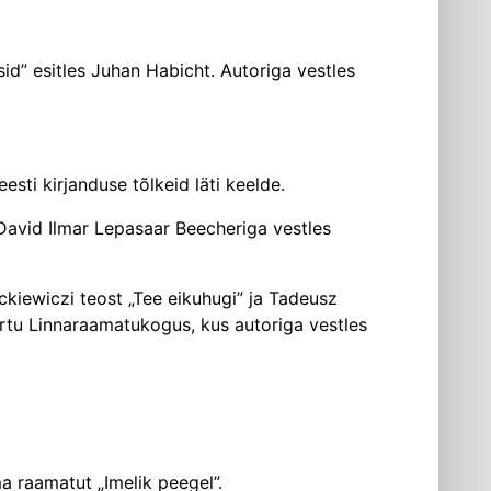
id” esitles Juhan Habicht. Autoriga vestles
esti kirjanduse tõlkeid läti keelde.
a David Ilmar Lepasaar Beecheriga vestles
ckiewiczi teost „Tee eikuhugi” ja Tadeusz
artu Linnaraamatukogus, kus autoriga vestles
ma raamatut „Imelik peegel”.