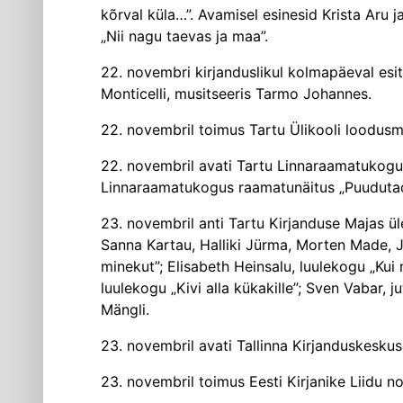
kõrval küla…”. Avamisel esinesid Krista Aru 
„Nii nagu taevas ja maa”.
22. novembri kirjanduslikul kolmapäeval esitl
Monticelli, musitseeris Tarmo Johannes.
22. novembril toimus Tartu Ülikooli loodus­
22. novembril avati Tartu Linnaraamatukogus
Linnaraamatukogus raamatunäitus „Puudutada 
23. novembril anti Tartu Kirjanduse Majas ül
Sanna Kartau, Halliki Jürma, Morten Made, Ja
minekut”; Elisabeth Heinsalu, luulekogu „Kui
luulekogu „Kivi alla kükakille”; Sven Vabar
Mängli.
23. novembril avati Tallinna Kirjanduskesku
23. novembril toimus Eesti Kirjanike Liidu no