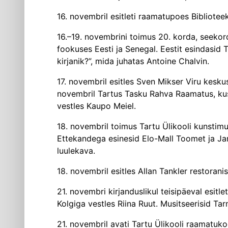
16. novembril esitleti raamatupoes Bibliote
16.–19. novembrini toimus 20. korda, seekord 
fookuses Eesti ja Senegal. Eestit esindasid Ti
kirjanik?”, mida juhatas Antoine Chalvin.
17. novembril esitles Sven Mikser Viru kesku
novembril Tartus Tasku Rahva Raamatus, kus 
vestles Kaupo Meiel.
18. novembril toimus Tartu Ülikooli kunstimuu
Ettekandega esinesid Elo-Mall Toomet ja Janik
luulekava.
18. novembril esitles Allan Tankler restoran
21. novembri kirjanduslikul teisipäeval esitlet
Kolgiga vestles Riina Ruut. Musitseerisid T
21. novembril avati Tartu Ülikooli raamatu