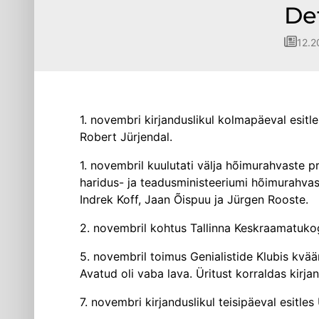
De
12.2
1. novembri kirjanduslikul kolmapäeval esitle
Robert Jürjendal.
1. novembril kuulutati välja hõimurahvaste 
haridus- ja teadus­ministeeriumi hõimurahv
Indrek Koff, Jaan Õispuu ja Jürgen Rooste.
2. novembril kohtus Tallinna Keskraamatu­ko
5. novembril toimus Genialistide Klubis kvää
Avatud oli vaba lava. Üritust korraldas kirjan
7. novembri kirjanduslikul teisipäeval esitl