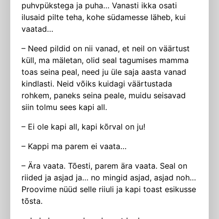
puhvpükstega ja puha… Vanasti ikka osati
ilusaid pilte teha, kohe südamesse läheb, kui
vaatad…
– Need pildid on nii vanad, et neil on väärtust
küll, ma mäletan, olid seal tagumises mamma
toas seina peal, need ju üle saja aasta vanad
kindlasti. Neid võiks kuidagi väärtustada
rohkem, paneks seina peale, muidu seisavad
siin tolmu sees kapi all.
– Ei ole kapi all, kapi kõrval on ju!
– Kappi ma parem ei vaata…
– Ära vaata. Tõesti, parem ära vaata. Seal on
riided ja asjad ja… no mingid asjad, asjad noh…
Proovime nüüd selle riiuli ja kapi toast esikusse
tõsta.