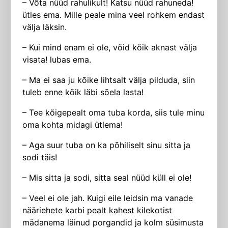
– Võta nüüd rahulikult! Katsu nüüd rahuneda!
ütles ema. Mille peale mina veel rohkem endast
välja läksin.
– Kui mind enam ei ole, võid kõik aknast välja
visata! lubas ema.
– Ma ei saa ju kõike lihtsalt välja pilduda, siin
tuleb enne kõik läbi sõela lasta!
– Tee kõigepealt oma tuba korda, siis tule minu
oma kohta midagi ütlema!
– Aga suur tuba on ka põhiliselt sinu sitta ja
sodi täis!
– Mis sitta ja sodi, sitta seal nüüd küll ei ole!
– Veel ei ole jah. Kuigi eile leidsin ma vanade
nääriehete karbi pealt kahest kilekotist
mädanema läinud porgandid ja kolm süsimusta