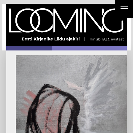
Liigu
sisu
juurde