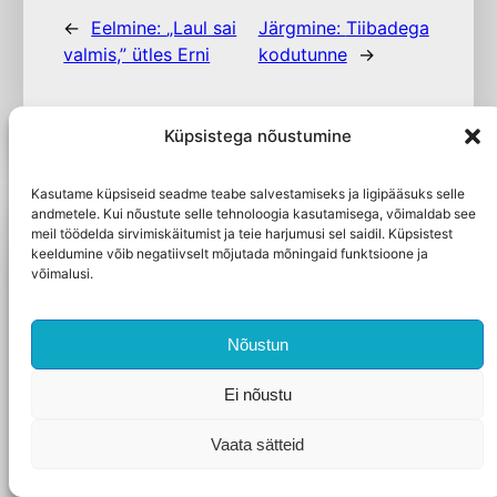
←
Eelmine:
„Laul sai
Järgmine:
Tiibadega
valmis,” ütles Erni
kodutunne
→
Küpsistega nõustumine
Kasutame küpsiseid seadme teabe salvestamiseks ja ligipääsuks selle
andmetele. Kui nõustute selle tehnoloogia kasutamisega, võimaldab see
meil töödelda sirvimiskäitumist ja teie harjumusi sel saidil. Küpsistest
keeldumine võib negatiivselt mõjutada mõningaid funktsioone ja
Proosa
6.2026
Proosa
7.2026
võimalusi.
Elo Viiding
Mudlum
Hamster
Mudlum ja
Nõustun
sünnipäevad
Édouard Louis’le
Ei nõustu
Tahan teiega jagada
Meil ei ole sünnipäevad
oma mälestusi ühest
Vaata sätteid
kuigi suures aus.
kohutavast
Natuke neid pereringis
perekonnast, kelle tõttu