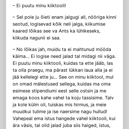
– Ei puutu minu kiiktooli!
– Sel pole ju õieti enam jalgugi all, nööriga kinni
seotud, logisevad kõik neli jalga, kiikumise
kaared lõikas see va Ants ka lühikeseks,
kiikuda nagunii ei saa.
– No lõikas jah, muidu ta ei mahtunud mööda
käima… Ei logise need jalad tal midagi nii väga.
Ei puutu minu kiiktooli, kuidas ta ette jääb, las
ta olla praegu, ma pärast lükkan laua alla ja ei
jää kellelegi ette ju… See on minu kiiktool, mul
on omad mälestused sellega, kuidas ma oma
esimese stipendiumi eest selle ostsin ja me
emaga koos kahe vahel ta koju tassisime. Talv
ja kole külm oli, tuiskas mis hirmus, ja meie
muudkui tulime ja ise naersime nagu hullud!
Vahepeal ema istus hangede vahel kiiktooli, kui
ära väsis, tal olid jalad juba siis haiged, istus,