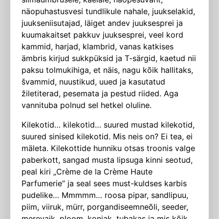
näopuhastusvesi tundlikule nahale, juukselakid,
juukseniisutajad, läiget andev juuksesprei ja
kuumakaitset pakkuv juuksesprei, veel kord
kammid, harjad, klambrid, vanas katkises
ämbris kirjud sukkpüksid ja T-särgid, kaetud nii
paksu tolmukihiga, et näis, nagu kõik hallitaks,
švammid, nuustikud, uued ja kasutatud
žiletiterad, pesemata ja pestud riided. Aga
vannituba polnud sel hetkel oluline.
Kilekotid… kilekotid… suured mustad kilekotid,
suured sinised kilekotid. Mis neis on? Ei tea, ei
mäleta. Kilekottide hunniku otsas troonis valge
paberkott, sangad musta lipsuga kinni seotud,
peal kiri „Crème de la Crème Haute
Parfumerie” ja seal sees must-kuldses karbis
pudelike… Mmmmm… roosa pipar, sandlipuu,
piim, viiruk, mürr, porgandiseemneõli, seeder,
merevaik, ploom, konjak, tubakas ja mis kõik