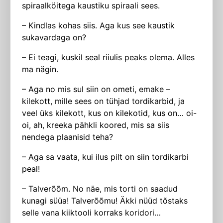
spiraalköitega kaustiku spiraali sees.
– Kindlas kohas siis. Aga kus see kaustik
sukavardaga on?
– Ei teagi, kuskil seal riiulis peaks olema. Alles
ma nägin.
– Aga no mis sul siin on ometi, emake –
kilekott, mille sees on tühjad tordikarbid, ja
veel üks kilekott, kus on kilekotid, kus on… oi-
oi, ah, kreeka pähkli koored, mis sa siis
nendega plaanisid teha?
– Aga sa vaata, kui ilus pilt on siin tordikarbi
peal!
– Talverõõm. No näe, mis torti on saadud
kunagi süüa! Talverõõmu! Äkki nüüd tõstaks
selle vana kiiktooli korraks koridori…