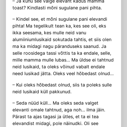
– Ja kuhu see valge elevant kadus mamma
toast? Kindlasti mõni sugulane pani pihta.
– Kindel see, et mõni sugulane pani elevandi
pihta! Ma tegelikult tean ka, kes see oli, eks
ikka seesama, kes mulle neid vanu
alumiiniumlusikaid sokutada tahtis, et siis olen
ma ka midagi nagu päranduseks saanud. Ja
selle roosidega tassi võttis ta ka endale, selle,
mille mamma mulle lubas… Ma üldse ei tahtnud
neid lusikaid, ta oleks võinud vabalt endale
need lusikad jätta. Oleks veel hõbedast olnud…
– Kui oleks hõbedast olnud, siis ta poleks sulle
neid lusikaid küll pakkunud.
– Seda nüüd küll… Ma oleks seda valget
elevanti omale tahtnud, aga noh… ilma jäin.
Pärast ta ajas tagasi ja ütles, et ta ei tea
elevandist midagi, pole näinudki. Oli see