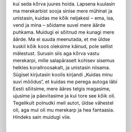
kui seda kõrva juures hoida. Lapsena kuulasin
ma merekarbist sooja sinise mere mühinat ja
unistasin, kuidas me kõik neljakesi – ema, isa,
vend ja mina – sõidame suvel mere äärde
puhkama. Muidugi ei sõitnud me kunagi mere
äärde. Ma ei suuda meenutada, et me üldse
kuskil kõik koos oleksime käinud, pole sellist
mälestust. Surusin siis aga kõrva vastu
merekarpi, mille salapäraselt kohisev sisemus
helkles korallroosakalt, ja unistasin niisama.
Sügisel kirjutasin koolis kirjandi „Kuidas minu
suvi möödus”, et kuidas me perega autoga läbi
Eesti sõitsime, mere ääres telgis magasime,
ujusime ja päevitasime ja kui tore see kõik oli.
Tegelikult polnudki meil autot, üldse vähestel
oli, aga mul oli mu merekarp ja hea fantaasia.
Hindeks sain muidugi viie.