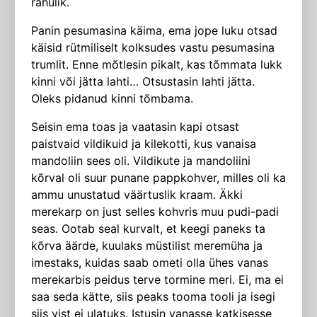
rahulik.
Panin pesumasina käima, ema jope luku otsad
käisid rütmiliselt kolksudes vastu pesumasina
trumlit. Enne mõtlesin pikalt, kas tõmmata lukk
kinni või jätta lahti… Otsustasin lahti jätta.
Oleks pidanud kinni tõmbama.
Seisin ema toas ja vaatasin kapi otsast
paistvaid vildikuid ja kilekotti, kus vanaisa
mandoliin sees oli. Vildikute ja mandoliini
kõrval oli suur punane pappkohver, milles oli ka
ammu unustatud väärtuslik kraam. Äkki
merekarp on just selles kohvris muu pudi-padi
seas. Ootab seal kurvalt, et keegi paneks ta
kõrva äärde, kuulaks müstilist meremüha ja
imestaks, kuidas saab ometi olla ühes vanas
merekarbis peidus terve tormine meri. Ei, ma ei
saa seda kätte, siis peaks tooma tooli ja isegi
siis vist ei ulatuks. Istusin vanasse katkisesse