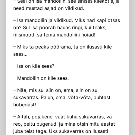
– Seal on isa mandoliin, see sinises kilekotis, ja
need mustad asjad on vildikud.
– Isa mandoliin ja vildikud. Miks nad kapi otsas
on? Sul isa pöörab hauas ringi, kui teaks,
mismoodi sa tema mandoliini hoiad!
– Miks ta peaks pöörama, ta on ilusasti kile
sees…
– Isa on kile sees?
– Mandoliin on kile sees.
– Näe, mis sul siin on, ema, siin on su
sukavarras. Palun, ema, võta-võta, puhtast
hõbedast!
– Aitäh, pojakene, vaat kuhu sukavarras, va
reo, peitu pugenud, ja mina otsin mitu aastat
juba teist taga. Üks sukavarras on ilusasti