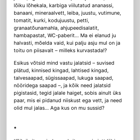
lõiku lõhekala, karbiga viilutatud ananassi,
banaani, mineraalvett, leiba, juustu, vutimune,
tomatit, kurki, kodujuustu, petti,
granaatõunamahla, ahjupeedisalatit,
hambapastat, WC-paberit… Ma ei elanud ju
halvasti, mõelda vaid, kui palju asju mul on ja
toitu on piisavalt – milleks kurvastada!?
Esikus võtsid mind vastu jalatsid – suvised
plätud, kinnised kingad, lahtised kingad,
talvesaapad, sügissaapad, lukuga saapad,
nööridega saapad –, ja kõik need jalatsid
pigistasid, tegid jalale haiget, sobis ainult üks
paar, mis ei pidanud niiskust ega vett, ja need
olid mul jalas… Aga kus on mu sussid?
*