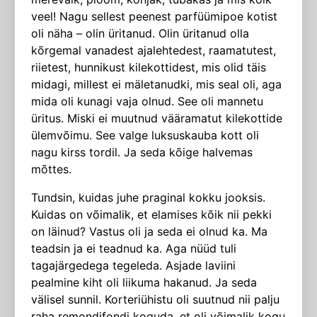
veel! Nagu sellest peenest parfüümipoe kotist
oli näha – olin üritanud. Olin üritanud olla
kõrgemal vanadest ajalehtedest, raamatutest,
riietest, hunnikust kilekottidest, mis olid täis
midagi, millest ei mäletanudki, mis seal oli, aga
mida oli kunagi vaja olnud. See oli mannetu
üritus. Miski ei muutnud vääramatut kilekottide
ülemvõimu. See valge luksuskauba kott oli
nagu kirss tordil. Ja seda kõige halvemas
mõttes.
Tundsin, kuidas juhe praginal kokku jooksis.
Kuidas on võimalik, et elamises kõik nii pekki
on läinud? Vastus oli ja seda ei olnud ka. Ma
teadsin ja ei teadnud ka. Aga nüüd tuli
tagajärgedega tegeleda. Asjade laviini
pealmine kiht oli liikuma hakanud. Ja seda
välisel sunnil. Korteriühistu oli suutnud nii palju
raha remondifondi koguda, et oli võimalik kogu