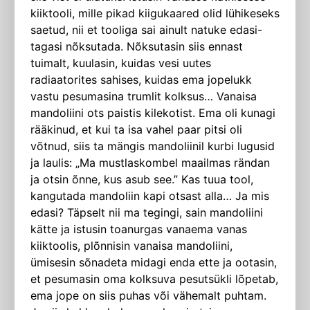
kiiktooli, mille pikad kiigukaared olid lühikeseks
saetud, nii et tooliga sai ainult natuke edasi-
tagasi nõksutada. Nõksutasin siis ennast
tuimalt, kuulasin, kuidas vesi uutes
radiaatorites sahises, kuidas ema jopelukk
vastu pesumasina trumlit kolksus… Vanaisa
mandoliini ots paistis kilekotist. Ema oli kunagi
rääkinud, et kui ta isa vahel paar pitsi oli
võtnud, siis ta mängis mandoliinil kurbi lugusid
ja laulis: „Ma mustlaskombel maailmas rändan
ja otsin õnne, kus asub see.” Kas tuua tool,
kangutada mandoliin kapi otsast alla… Ja mis
edasi? Täpselt nii ma tegingi, sain mandoliini
kätte ja istusin toanurgas vanaema vanas
kiiktoolis, plõnnisin vanaisa mandoliini,
ümisesin sõnadeta midagi enda ette ja ootasin,
et pesumasin oma kolksuva pesutsükli lõpetab,
ema jope on siis puhas või vähemalt puhtam.