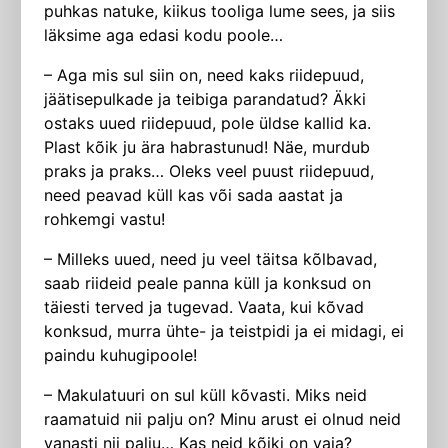
puhkas natuke, kiikus tooliga lume sees, ja siis
läksime aga edasi kodu poole…
– Aga mis sul siin on, need kaks riidepuud,
jäätisepulkade ja teibiga parandatud? Äkki
ostaks uued riidepuud, pole üldse kallid ka.
Plast kõik ju ära habrastunud! Näe, murdub
praks ja praks… Oleks veel puust riidepuud,
need peavad küll kas või sada aastat ja
rohkemgi vastu!
– Milleks uued, need ju veel täitsa kõlbavad,
saab riideid peale panna küll ja konksud on
täiesti terved ja tugevad. Vaata, kui kõvad
konksud, murra ühte- ja teistpidi ja ei midagi, ei
paindu kuhugipoole!
– Makulatuuri on sul küll kõvasti. Miks neid
raamatuid nii palju on? Minu arust ei olnud neid
vanasti nii palju… Kas neid kõiki on vaja?