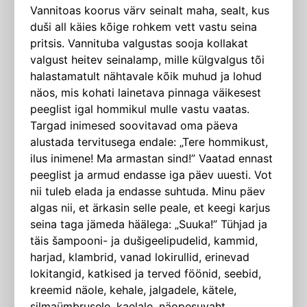
Vannitoas koorus värv seinalt maha, sealt, kus
duši all käies kõige rohkem vett vastu seina
pritsis. Vannituba valgustas sooja kollakat
valgust heitev seinalamp, mille külgvalgus tõi
halastamatult nähtavale kõik muhud ja lohud
näos, mis kohati lainetava pinnaga väikesest
peeglist igal hommikul mulle vastu vaatas.
Targad inimesed soovitavad oma päeva
alustada tervitusega endale: „Tere hommikust,
ilus inimene! Ma armastan sind!” Vaatad ennast
peeglist ja armud endasse iga päev uuesti. Vot
nii tuleb elada ja endasse suhtuda. Minu päev
algas nii, et ärkasin selle peale, et keegi karjus
seina taga jämeda häälega: „Suuka!” Tühjad ja
täis šampooni- ja dušigeelipudelid, kammid,
harjad, klambrid, vanad lokirullid, erinevad
lokitangid, katkised ja terved föönid, seebid,
kreemid näole, kehale, jalgadele, kätele,
silmaümbrusele, kaelale, näopesuvaht,