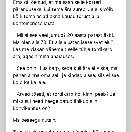
Ema oli öelnud, et ma saan selle korteri
päranduseks, kui tema ära sureb. Ja siis võib
kõik tema asjad akna kaudu torust alla
konteinerisse lasta.
– Millal see veel juhtub? 20 aasta pärast äkki.
Ma olen siis 70. Et siis alustan iseseisvat elu?
Las ma viskan vähemalt selle tühja tordikarbi
ära, ägasin mina ahastuses.
– See on nii ilus karp, seda küll ära ei viska, ma
panen sinna oma salli ja kindad sisse, siis ei saa
koid ka kallale.
– Arvad tõesti, et tordikarp koi kinni peab? Ja
miks sul need heegeldatud linikud siin
kohvikannus on?
Ma peaaegu nutsin.
Tunnistasin endale oma allajäämist. Kõik need