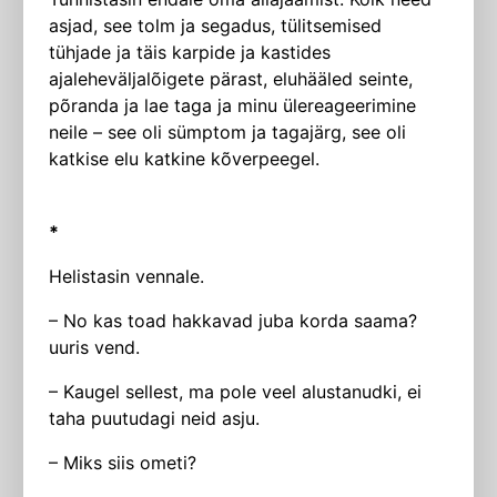
asjad, see tolm ja segadus, tülitsemised
tühjade ja täis karpide ja kastides
ajaleheväljalõigete pärast, eluhääled seinte,
põranda ja lae taga ja minu ülereageerimine
neile – see oli sümptom ja tagajärg, see oli
katkise elu katkine kõverpeegel.
*
Helistasin vennale.
– No kas toad hakkavad juba korda saama?
uuris vend.
– Kaugel sellest, ma pole veel alustanudki, ei
taha puutudagi neid asju.
– Miks siis ometi?