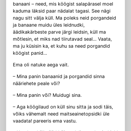
banaani – need, mis köögist salapärasel moel
kaduma läksid paar nädalat tagasi. See nägi
nagu sitt välja küll. Ma poleks neid porgandeid
ja banaane muidu üles leidnudki,
äädikakärbeste parve järgi leidsin, küll ma
mõtlesin, et miks nad tiirutavad seal… Vaata,
ma ju küsisin ka, et kuhu sa need porgandid
köögist panid…
Ema oli natuke aega vait.
– Mina panin banaanid ja porgandid sinna
nääriehete peale või?
– Mina panin või? Muidugi sina.
– Aga köögilaud on küll sinu sitta ja sodi täis,
võiks vähemalt need maitseainetopsidki üle
vaadata! pareeris ema vastu.