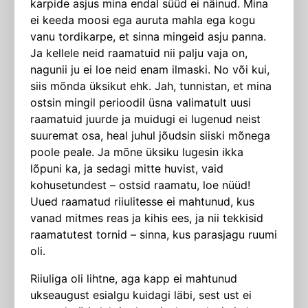
karpide asjus mina endal süüd ei näinud. Mina
ei keeda moosi ega auruta mahla ega kogu
vanu tordikarpe, et sinna mingeid asju panna.
Ja kellele neid raamatuid nii palju vaja on,
nagunii ju ei loe neid enam ilmaski. No või kui,
siis mõnda üksikut ehk. Jah, tunnistan, et mina
ostsin mingil perioodil üsna valimatult uusi
raamatuid juurde ja muidugi ei lugenud neist
suuremat osa, heal juhul jõudsin siiski mõnega
poole peale. Ja mõne üksiku lugesin ikka
lõpuni ka, ja sedagi mitte huvist, vaid
kohusetundest – ostsid raamatu, loe nüüd!
Uued raamatud riiulitesse ei mahtunud, kus
vanad mitmes reas ja kihis ees, ja nii tekkisid
raamatutest tornid – sinna, kus parasjagu ruumi
oli.
Riiuliga oli lihtne, aga kapp ei mahtunud
ukseaugust esialgu kuidagi läbi, sest ust ei