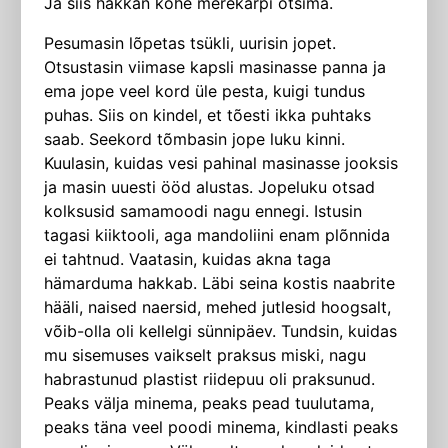
Ja siis hakkan kohe merekarpi otsima.
Pesumasin lõpetas tsükli, uurisin jopet.
Otsustasin viimase kapsli masinasse panna ja
ema jope veel kord üle pesta, kuigi tundus
puhas. Siis on kindel, et tõesti ikka puhtaks
saab. Seekord tõmbasin jope luku kinni.
Kuulasin, kuidas vesi pahinal masinasse jooksis
ja masin uuesti ööd alustas. Jopeluku otsad
kolksusid samamoodi nagu ennegi. Istusin
tagasi kiiktooli, aga mandoliini enam plõnnida
ei tahtnud. Vaatasin, kuidas akna taga
hämarduma hakkab. Läbi seina kostis naabrite
hääli, naised naersid, mehed jutlesid hoogsalt,
võib-olla oli kellelgi sünnipäev. Tundsin, kuidas
mu sisemuses vaikselt praksus miski, nagu
habrastunud plastist riidepuu oli praksunud.
Peaks välja minema, peaks pead tuulutama,
peaks täna veel poodi minema, kindlasti peaks