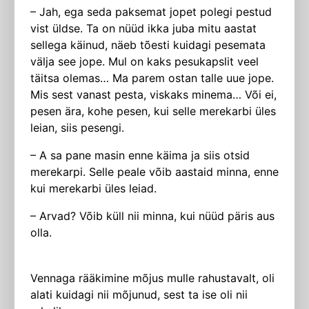
– Jah, ega seda paksemat jopet polegi pestud
vist üldse. Ta on nüüd ikka juba mitu aastat
sellega käinud, näeb tõesti kuidagi pesemata
välja see jope. Mul on kaks pesukapslit veel
täitsa olemas… Ma parem ostan talle uue jope.
Mis sest vanast pesta, viskaks minema… Või ei,
pesen ära, kohe pesen, kui selle merekarbi üles
leian, siis pesengi.
– A sa pane masin enne käima ja siis otsid
merekarpi. Selle peale võib aastaid minna, enne
kui merekarbi üles leiad.
– Arvad? Võib küll nii minna, kui nüüd päris aus
olla.
Vennaga rääkimine mõjus mulle rahustavalt, oli
alati kuidagi nii mõjunud, sest ta ise oli nii