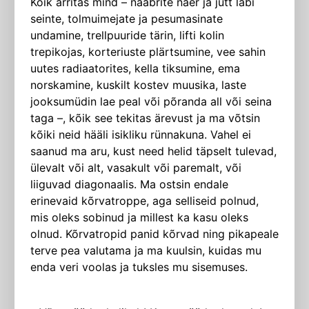
Kõik ärritas mind – naabrite naer ja jutt läbi
seinte, tolmuimejate ja pesumasinate
undamine, trellpuuride tärin, lifti kolin
trepikojas, korteriuste plärtsumine, vee sahin
uutes radiaatorites, kella tiksumine, ema
norskamine, kuskilt kostev muusika, laste
jooksumüdin lae peal või põranda all või seina
taga –, kõik see tekitas ärevust ja ma võtsin
kõiki neid hääli isikliku rünnakuna. Vahel ei
saanud ma aru, kust need helid täpselt tulevad,
ülevalt või alt, vasakult või paremalt, või
liiguvad diagonaalis. Ma ostsin endale
erinevaid kõrvatroppe, aga selliseid polnud,
mis oleks sobinud ja millest ka kasu oleks
olnud. Kõrvatropid panid kõrvad ning pikapeale
terve pea valutama ja ma kuulsin, kuidas mu
enda veri voolas ja tuksles mu sisemuses.