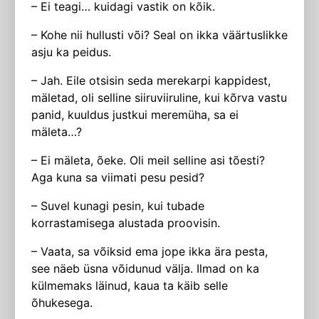
– Ei teagi… kuidagi vastik on kõik.
– Kohe nii hullusti või? Seal on ikka väärtuslikke
asju ka peidus.
– Jah. Eile otsisin seda merekarpi kappidest,
mäletad, oli selline siiruviiruline, kui kõrva vastu
panid, kuuldus justkui meremüha, sa ei
mäleta…?
– Ei mäleta, õeke. Oli meil selline asi tõesti?
Aga kuna sa viimati pesu pesid?
– Suvel kunagi pesin, kui tubade
korrastamisega alustada proovisin.
– Vaata, sa võiksid ema jope ikka ära pesta,
see näeb üsna võidunud välja. Ilmad on ka
külmemaks läinud, kaua ta käib selle
õhukesega.