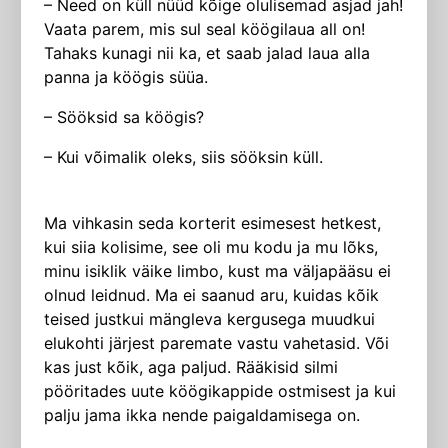
– Need on küll nüüd kõige olulisemad asjad jah!
Vaata parem, mis sul seal köögilaua all on!
Tahaks kunagi nii ka, et saab jalad laua alla
panna ja köögis süüa.
– Sööksid sa köögis?
– Kui võimalik oleks, siis sööksin küll.
Ma vihkasin seda korterit esimesest hetkest,
kui siia kolisime, see oli mu kodu ja mu lõks,
minu isiklik väike limbo, kust ma väljapääsu ei
olnud leidnud. Ma ei saanud aru, kuidas kõik
teised justkui mängleva kergusega muudkui
elukohti järjest paremate vastu vahetasid. Või
kas just kõik, aga paljud. Rääkisid silmi
pööritades uute köögikappide ostmisest ja kui
palju jama ikka nende paigaldamisega on.