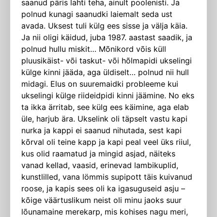
saanud päris lahti teha, ainult poolenisti. Ja
polnud kunagi saanudki laiemalt seda ust
avada. Uksest tuli külg ees sisse ja välja käia.
Ja nii oligi käidud, juba 1987. aastast saadik, ja
polnud hullu miskit… Mõnikord võis küll
pluusikäist- või taskut- või hõlmapidi ukselingi
külge kinni jääda, aga üldiselt… polnud nii hull
midagi. Elus on suuremaidki probleeme kui
ukselingi külge riideidpidi kinni jäämine. No eks
ta ikka ärritab, see külg ees käimine, aga elab
üle, harjub ära. Ukselink oli täpselt vastu kapi
nurka ja kappi ei saanud nihutada, sest kapi
kõrval oli teine kapp ja kapi peal veel üks riiul,
kus olid raamatud ja mingid asjad, näiteks
vanad kellad, vaasid, erinevad lambikuplid,
kunstlilled, vana lömmis supipott täis kuivanud
roose, ja kapis sees oli ka igasuguseid asju –
kõige väärtuslikum neist oli minu jaoks suur
lõunamaine merekarp, mis kohises nagu meri,