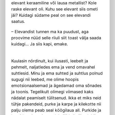
elevant keraamiline või lausa metallist? Kole
raske elevant oli. Kuhu see elevant siis ometi
jäi? Kuidagi südame peal on see elevandi
saatus.
– Elevandist tunnen ma ka puudust, aga
proovime nüüd selle riiuli siit toast välja saada
kuidagi… Ja siis kapi, emake.
Kuulasin nördinult, kui ilusasti, leebelt ja
pehmelt, naljatledes ema ja vend omavahel
suhtlesid. Minu ja ema suhted ja suhtlus polnud
sugugi nii leebed, me olime hoopis
emotsionaalsemad ja ägedamad oma sõnades
ja toonis. Tegelikult olimegi viimased kaks
nädalat peamiselt tülitsenud. Ikka et miks neid
tühje pakendeid, purke ja karpe ja kilekotte nii
palju olema peab seal köögilaua all. Purkide ja