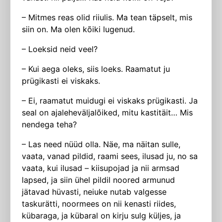
– Mitmes reas olid riiulis. Ma tean täpselt, mis
siin on. Ma olen kõiki lugenud.
– Loeksid neid veel?
– Kui aega oleks, siis loeks. Raamatut ju
prügikasti ei viskaks.
– Ei, raamatut muidugi ei viskaks prügikasti. Ja
seal on ajaleheväljalõiked, mitu kastitäit… Mis
nendega teha?
– Las need nüüd olla. Näe, ma näitan sulle,
vaata, vanad pildid, raami sees, ilusad ju, no sa
vaata, kui ilusad – kiisupojad ja nii armsad
lapsed, ja siin ühel pildil noored armunud
jätavad hüvasti, neiuke nutab valgesse
taskurätti, noormees on nii kenasti riides,
kübaraga, ja kübaral on kirju sulg küljes, ja