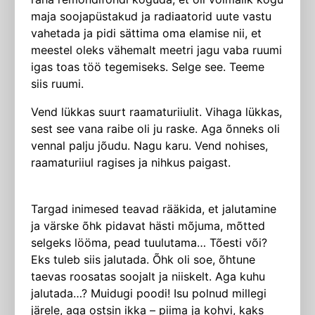
maja soojapüstakud ja radiaatorid uute vastu
vahetada ja pidi sättima oma elamise nii, et
meestel oleks vähemalt meetri jagu vaba ruumi
igas toas töö tegemiseks. Selge see. Teeme
siis ruumi.
Vend lükkas suurt raamaturiiulit. Vihaga lükkas,
sest see vana raibe oli ju raske. Aga õnneks oli
vennal palju jõudu. Nagu karu. Vend nohises,
raamaturiiul ragises ja nihkus paigast.
Targad inimesed teavad rääkida, et jalutamine
ja värske õhk pidavat hästi mõjuma, mõtted
selgeks lööma, pead tuulutama… Tõesti või?
Eks tuleb siis jalutada. Õhk oli soe, õhtune
taevas roosatas soojalt ja niiskelt. Aga kuhu
jalutada…? Muidugi poodi! Isu polnud millegi
järele, aga ostsin ikka – piima ja kohvi, kaks