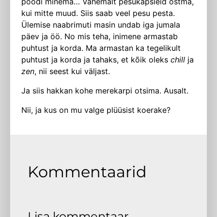
poodi minema… Vähemalt pesukapsleid ostma,
kui mitte muud. Siis saab veel pesu pesta.
Ülemise naabrimuti masin undab iga jumala
päev ja öö. No mis teha, inimene armastab
puhtust ja korda. Ma armastan ka tegelikult
puhtust ja korda ja tahaks, et kõik oleks
chill
ja
zen
, nii seest kui väljast.
Ja siis hakkan kohe merekarpi otsima. Ausalt.
Nii, ja kus on mu valge plüüsist koerake?
Kommentaarid
Lisa kommentaar