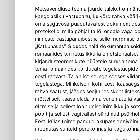
Metsavendluse teema juurde tulekut on nähtu
kangelasliku vastupanu, kuivõrd rahva väärik
oma suguvõsa puudutavatest dokumentidest 
protokolle, mille põhjal ta lõi endale väga d
inimeste vastupanujõust ja selle murdmise pro
„Katkuhauas”. Sidudes neid dokumentaalseid 
romaanides tunnetuslikku ja emotsionaalset
kirjandusteoreetikute püüetele suruda tema
tema romaanides korduvate tegelastüüpide pr
eesti rahvast. Ta on ise sellega seoses v
tegelastega. Mihkelsoni koht eesti kaasaeg
rahva saatust, jäädes seejuures skeptiliste
mõtteliselt kaasa elada oma vanemate ja 
olemise ja sellest loobumise inimlikku ja s
poolt ja sellest vägivallast sündinud psühh
Eesti külas toime pandud okupatsioonivõimu s
moonutas suhteid perekonnas ja kogukonnas 