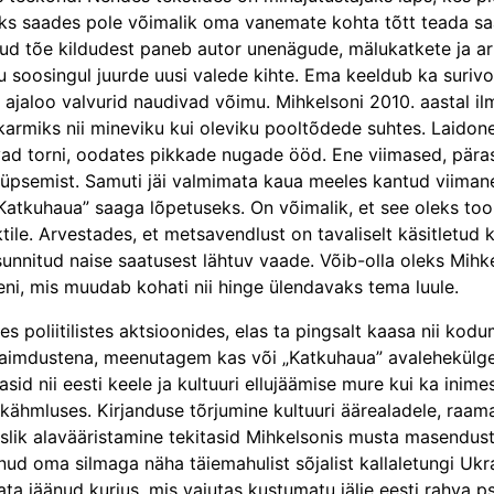
eks saades pole võimalik oma vanemate kohta tõtt teada sa
llatud tõe kildudest paneb autor unenägude, mälukatkete ja 
mu soosingul juurde uusi valede kihte. Ema keeldub ka surivo
, ajaloo valvurid naudivad võimu. Mihkelsoni 2010. aastal i
armiks nii mineviku kui oleviku pooltõdede suhtes. Laidoner
d torni, oodates pikkade nugade ööd. Ene viimased, pärast 
küpsemist. Samuti jäi valmimata kaua meeles kantud viimane
„Katkuhaua” saaga lõpetuseks. On võimalik, et see oleks to
ile. Arvestades, et metsavendlust on tavaliselt käsitletud k
unnitud naise saatusest lähtuv vaade. Võib-olla oleks Mihke
eni, mis muudab kohati nii hinge ülendavaks tema luule.
 poliitilistes aktsioonides, elas ta pingsalt kaasa nii kodu
e aimdustena, meenutagem kas või „Katkuhaua” avalehekülgedel
sid nii eesti keele ja kultuuri ellujäämise mure kui ka ini
s kähmluses. Kirjanduse tõrjumine kultuuri äärealadele, raa
slik alavääristamine tekitasid Mihkelsonis musta masendust
d oma silmaga näha täiemahulist sõjalist kallaletungi Ukrain
amata jäänud kurjus, mis vajutas kustumatu jälje eesti rahva