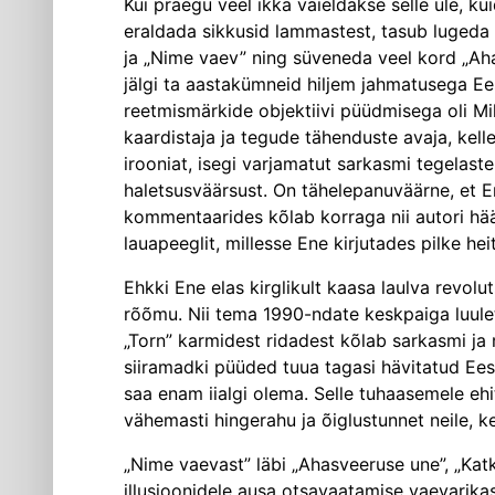
Kui praegu veel ikka vaieldakse selle üle, k
eraldada sikkusid lammastest, tasub lugeda t
ja „Nime vaev” ning süveneda veel kord „Ah
jälgi ta aastakümneid hiljem jahmatusega Ees
reetmismärkide objektiivi püüdmisega oli Mihk
kaardistaja ja tegude tähenduste avaja, kelle
irooniat, isegi varjamatut sarkasmi tegelaste
haletsusväärsust. On tähelepanuväärne, et Ene
kommentaarides kõlab korraga nii autori hääl 
lauapeeglit, millesse Ene kirjutades pilke heit
Ehkki Ene elas kirglikult kaasa laulva revol
rõõmu. Nii tema 1990-ndate keskpaiga luulet
„Torn” karmidest ridadest kõlab sarkasmi ja 
siiramadki püüded tuua tagasi hävitatud Eest
saa enam iialgi olema. Selle tuhaasemele ehit
vähemasti hingerahu ja õiglustunnet neile, k
„Nime vaevast” läbi „Ahasveeruse une”, „Katk
illusioonidele ausa otsavaatamise vaevarika