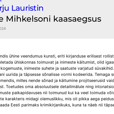
ju Lauristin
e Mihkelsoni kaasaegsus
024
s ühine veendumus kunsti, eriti kirjanduse erilisest rollist
eletada ühiskonnas toimuvat ja inimeste käitumist, olid iga
te kogemuste, inimeste suhete ja saatuste varjatud süvakihid.
jani uurida ja täpsesse sõnalisse vormi kodeerida. Temaga 
imendis, milles nende sõnad ja käitumine projitseerusid vai
st. Toetudes oma absoluutsele detailimälule ning intonatsio
imuste paikapidavuses nii toimunud kui ka veel toimuda võiv
este karakteris midagi olemuslikku, mis oli pikka aega peid
aada Eesti parimaks krimikirjanikuks, kuna ta näeb nii täpsel