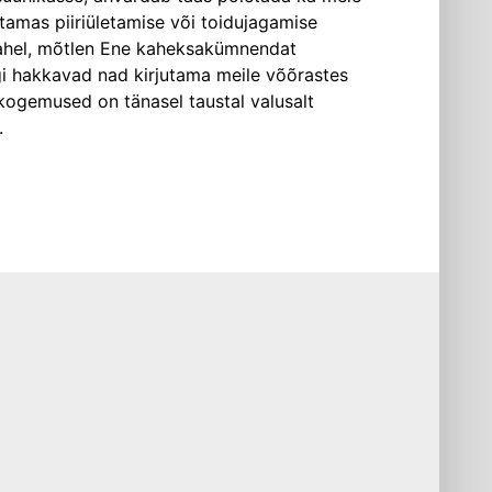
tamas piiriületamise või toidujagamise
vahel, mõtlen Ene kaheksakümnendat
gi hakkavad nad kirjutama meile võõrastes
 kogemused on tänasel taustal valusalt
.