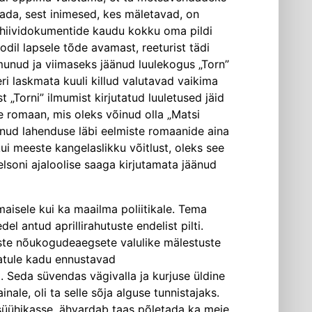
ada, sest inimesed, kes mäletavad, on
arhiividokumentide kaudu kokku oma pildi
odil lapsele tõde avamast, reeturist tädi
lmunud ja viimaseks jäänud luulekogus „Torn”
i laskmata kuuli killud valutavad vaikima
„Torni” ilmumist kirjutatud luuletused jäid
 romaan, mis oleks võinud olla „Matsi
onud lahenduse läbi eelmiste romaanide aina
ui meeste kangelaslikku võitlust, oleks see
lsoni ajaloolise saaga kirjutamata jäänud
maisele kui ka maailma poliitikale. Tema
 antud aprillirahutuste endelist pilti.
meste nõukogudeaegsete valulike mälestuste
matule kadu ennustavad
. Seda süvendas vägivalla ja kurjuse üldine
ale, oli ta selle sõja alguse tunnistajaks.
 psüühikasse, ähvardab taas põletada ka meie