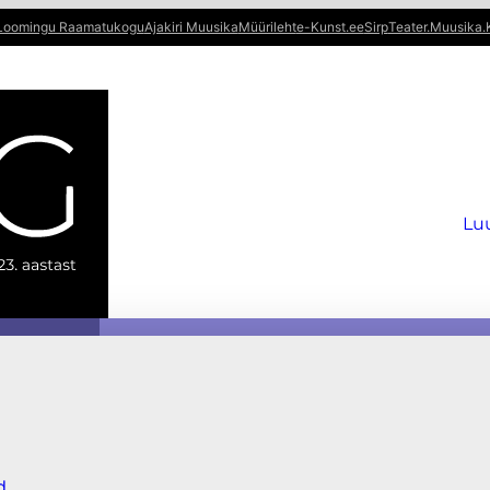
Loomingu Raamatukogu
Ajakiri Muusika
Müürileht
e-Kunst.ee
Sirp
Teater.Muusika.
Lu
d