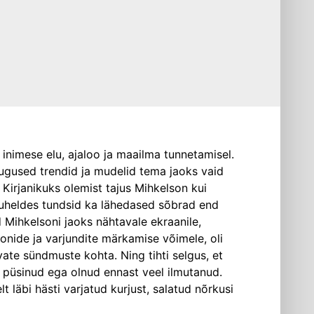
 inimese elu, ajaloo ja maailma tunnetamisel.
sugused trendid ja mudelid tema jaoks vaid
 Kirjanikuks olemist tajus Mihkelson kui
suheldes tundsid ka lähedased sõbrad end
d Mihkelsoni jaoks nähtavale ekraanile,
onide ja varjundite märkamise võimele, oli
ate sündmuste kohta. Ning tihti selgus, et
us püsinud ega olnud ennast veel ilmutanud.
t läbi hästi varjatud kurjust, salatud nõrkusi