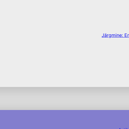
Järgmine:
En