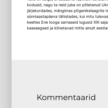
kodusid, nagu ta neid juba on põletanud Ukr
järjekordades, mängimas põgenikelaagrite t
sünniaastapäeva tähistades, kui mitu tuleva
keeltes Ene looga sarnaseid lugusid XXI saj
kaasaegsed ja kõnetavad mitte ainult eestla
Kommentaarid