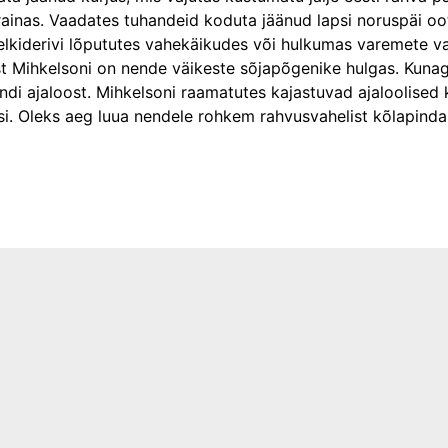
ainas. Vaadates tuhandeid koduta jäänud lapsi noruspäi oo
elkiderivi lõpututes vahekäikudes või hulkumas varemete 
st Mihkelsoni on nende väikeste sõjapõgenike hulgas. Kuna
andi ajaloost. Mihkelsoni raamatutes kajastuvad ajaloolised
si. Oleks aeg luua nendele rohkem rahvusvahelist kõlapinda