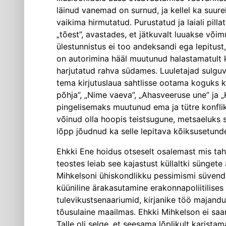
läinud vanemad on surnud, ja kellel ka suur
vaikima hirmutatud. Purustatud ja laiali pi
„tõest”, avastades, et jätkuvalt luuakse või
ülestunnistus ei too andeksandi ega lepitust
on autorimina hääl muutunud halastamatult k
harjutatud rahva südames. Luuletajad sulguva
tema kirjutuslaua sahtlisse ootama koguks 
põhja”, „Nime vaeva”, „Ahasveeruse une” ja 
pingelisemaks muutunud ema ja tütre konflikt
võinud olla hoopis teistsugune, metsaeluks s
lõpp jõudnud ka selle lepitava kõiksusetund
Ehkki Ene hoidus otseselt osalemast mis tahes
teostes leiab see kajastust küllaltki sünget
Mihkelsoni ühiskondlikku pessimismi süvenda
küüniline ärakasutamine erakonnapoliitilise
tulevikustsenaariumid, kirjanike töö majandu
tõusulaine maailmas. Ehkki Mihkelson ei saanu
Talle oli selge, et seesama lõplikult karist