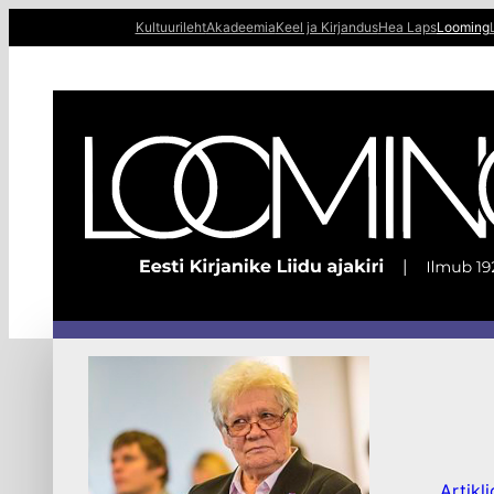
Liigu
Kultuurileht
Akadeemia
Keel ja Kirjandus
Hea Laps
Looming
sisu
juurde
Artikli