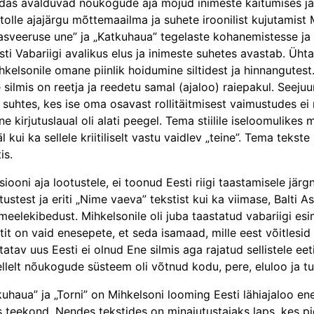
uidas avalduvad nõukogude aja mõjud inimeste käitumises ja
olle ajajärgu mõttemaailma ja suhete iroonilist kujutamist 
asveeruse une” ja „Katkuhaua” tegelaste kohanemistesse ja 
ti Vabariigi avalikus elus ja inimeste suhetes avastab. Üht
elsonile omane piinlik hoidumine siltidest ja hinnangutest. 
 silmis on reetja ja reedetu samal (ajaloo) raiepakul. Seeju
 suhtes, kes ise oma osavast rollitäitmisest vaimustudes ei n
 kirjutuslaual oli alati peegel. Tema stiilile iseloomulikes 
kui ka sellele kriitiliselt vastu vaidlev „teine”. Tema tekst
is.
utsiooni aja lootustele, ei toonud Eesti riigi taastamisele 
ustest ja eriti „Nime vaeva” tekstist kui ka viimase, Balti
meelekibedust. Mihkelsonile oli juba taastatud vabariigi esi
it on vaid enesepete, et seda isamaad, mille eest võitlesid
atav uus Eesti ei olnud Ene silmis aga rajatud sellistele eet
ellelt nõukogude süsteem oli võtnud kodu, pere, eluloo ja tu
uhaua” ja „Torni” on Mihkelsoni looming Eesti lähiajaloo e
s teekond. Nendes tekstides on minajutustajaks laps, kes 