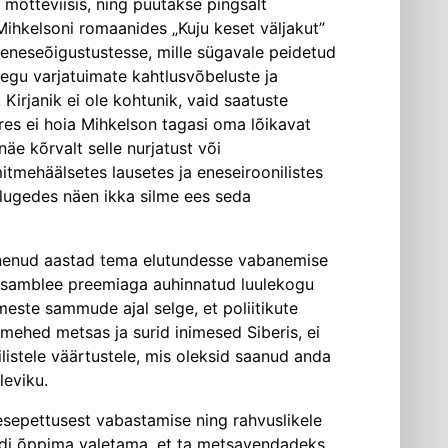
 mõtteviisis, ning püütakse pingsalt
Mihkelsoni romaanides „Kuju keset väljakut”
eneseõigustustesse, mille sügavale peidetud
aegu varjatuimate kahtlusvõbeluste ja
Kirjanik ei ole kohtunik, vaid saatuste
ures ei hoia Mihkelson tagasi oma lõikavat
äe kõrvalt selle nurjatust või
mitmehäälsetes lausetes ja eneseiroonilistes
e lugedes näen ikka silme ees seda
järgnenud aastad tema elutundesse vabanemise
 Assamblee preemiaga auhinnatud luulekogu
meste sammude ajal selge, et poliitikute
 mehed metsas ja surid inimesed Siberis, ei
ilistele väärtustele, mis oleksid saanud anda
leviku.
nesepettusest vabastamise ning rahvuslikele
pidi õppima valetama, et ta metsavendadeks