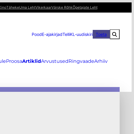
Kino
Täheke
Uma Leht
Vikerkaar
Värske Rõhk
Õpetajate Leht
Pood
E-ajakirjad
Telli
KL-uudiskiri
Toeta
ule
Proosa
Artiklid
Arvustused
Ringvaade
Arhiiv