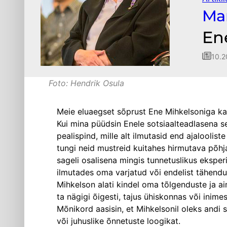
Mar
En
10.2
Foto: Hendrik Osula
Meie eluaegset sõprust Ene Mihkelsoniga kandi
Kui mina püüdsin Enele sotsiaalteadlasena s
pealispind, mille alt ilmutasid end ajaloolis
tungi neid mustreid kuitahes hirmutava põh
sageli osalisena mingis tunnetuslikus eksper
ilmutades oma varjatud või endelist tähendu
Mihkelson alati kindel oma tõlgenduste ja a
ta nägigi õigesti, tajus ühiskonnas või inim
Mõnikord aasisin, et Mihkelsonil oleks andi s
või juhuslike õnnetuste loogikat.