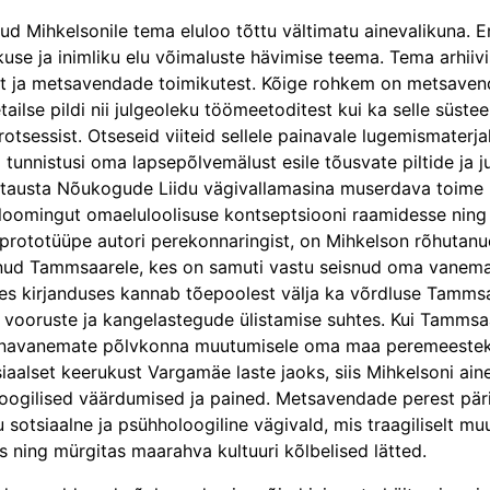
d Mihkelsonile tema eluloo tõttu vältimatu ainevalikuna. En
use ja inimliku elu võimaluste hävimise teema. Tema arhiivi
ja metsavendade toimikutest. Kõige rohkem on metsavenda
etailse pildi nii julgeoleku töömeetoditest kui ka selle süs
tsessist. Otseseid viiteid sellele painavale lugemismaterjal
tunnistusi oma lapsepõlvemälust esile tõusvate piltide ja
 tausta Nõukogude Liidu vägivallamasina muserdava toime 
 loomingut omaeluloolisuse kontseptsiooni raamidesse ning
ototüüpe autori perekonnaringist, on Mihkelson rõhutanud,
iidanud Tammsaarele, kes on samuti vastu seisnud oma van
ses kirjanduses kannab tõepoolest välja ka võrdluse Tamm
ks vooruste ja kangelastegude ülistamise suhtes. Kui Tamm
vanavanemate põlvkonna muutumisele oma maa peremeestek
otsiaalset keerukust Vargamäe laste jaoks, siis Mihkelsoni 
oloogilised väärdumised ja pained. Metsavendade perest päri
otsiaalne ja psühholoogiline vägivald, mis traagiliselt mu
ning mürgitas maarahva kultuuri kõlbelised lätted.