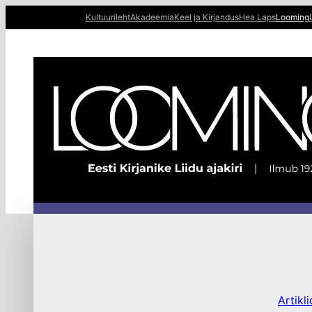
Liigu
Kultuurileht
Akadeemia
Keel ja Kirjandus
Hea Laps
Looming
sisu
juurde
Artikli