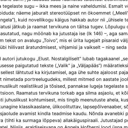
a tegelaste sugu – ikka mees ja naine vaheldumisi. Esmalt võ
hoiduda: näeme jaburalt stereotüüpset nn ökoemmet („Meeli”)
„Angela”), kuid novellikogu käigus hakkab autor nii „ühisele
latusi jätkub ja raamat tervikuna on täitsa tugev. Lõpulugu on
e kasutatud, nagu möönab ka jutustaja ise (lk 146) –, aga sa
 tekst on avalugu „Toivo”, mis ei ürita lugejalt pisaraid vä
bi hiilivast äratundmisest, vihjamisi ja vaikselt – ning sed
autori jutukogu „Elust. Nostalgiliselt” lubab tagakaanel „sei
usesse paigutatud tekste („Valik” ja „Väljapääs”) määratlek
sellest lähtutud ka kirjutamisel, aga ühe suhte ajaloost paja
lt nimetada portreelugudeks, millest mitmed on aastate joo
muslikult realistlikud ja tõsised, pannakse lugeja tegelaste
sioon. Raamatus tervikuna torkab aga silma asjaolu, et kõ
ati juhuslikust kohtumisest, mis tingib meenutuste ahela, kus
unagine klassikaaslane, ülikoolituttav, lapsepõlvenaaber, 
e asjaolude avamist kindla teadmise kaudu. Nõnda avanebki po
tihti ka surmaga lõppeva) allakäiguspiraali. Jutustajad por
tel. Niisiis, eraldiseisvana on Angela Hofbergi lood üsna m