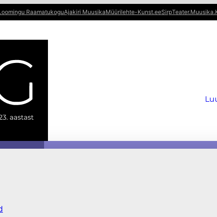
Loomingu Raamatukogu
Ajakiri Muusika
Müürileht
e-Kunst.ee
Sirp
Teater.Muusika.
Lu
d