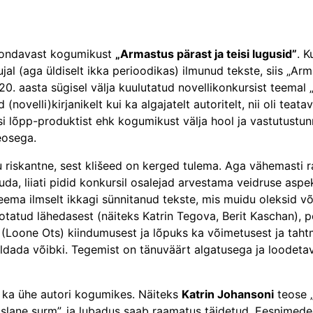
koondavast kogumikust
„Armastus pärast ja teisi lugusid”
. K
al (aga üldiselt ikka perioodikas) ilmunud tekste, siis „Ar
 aasta sügisel välja kuulutatud novellikonkursist teemal 
d (novelli)kirjanikelt kui ka algajatelt autoritelt, nii oli tea
si lõpp-produktist ehk kogumikust välja hool ja vastutustunn
eosega.
riskantne, sest klišeed on kerged tulema. Aga vähemast
a, liiati pidid konkursil osalejad arvestama veidruse aspekt
eema ilmselt ikkagi sünnitanud tekste, mis muidu oleksid v
tatud lähedasest (näiteks Katrin Tegova, Berit Kaschan), po
t (Loone Ots) kiindumusest ja lõpuks ka võimetusest ja tah
eldada võibki. Tegemist on tänuväärt algatusega ja loodeta
 ka ühe autori kogumikes. Näiteks
Katrin Johansoni
teose „
slane surm”, ja lubadus saab raamatus täidetud. Eesnimede