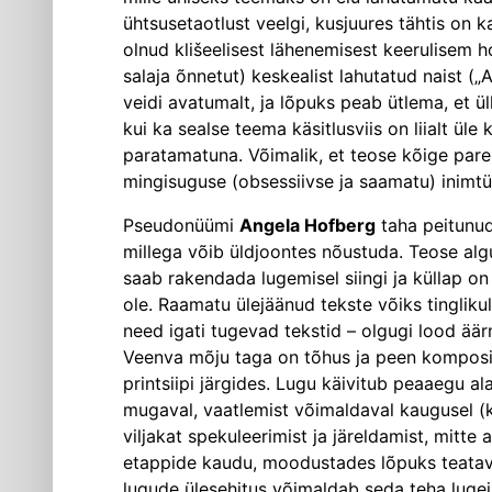
ühtsusetaotlust veelgi, kusjuures tähtis on k
olnud klišeelisest lähenemisest keerulisem 
salaja õnnetut) keskealist lahutatud naist (
veidi avatumalt, ja lõpuks peab ütlema, et ül
kui ka sealse teema käsitlusviis on liialt ül
paratamatuna. Võimalik, et teose kõige parem
mingisuguse (obsessiivse ja saamatu) inimtüü
Pseudonüümi
Angela Hofberg
taha peitunud 
millega võib üldjoontes nõustuda. Teose alg
saab rakendada lugemisel siingi ja küllap on 
ole. Raamatu ülejäänud tekste võiks tingliku
need igati tugevad tekstid – olgugi lood äär
Veenva mõju taga on tõhus ja peen komposit
printsiipi järgides. Lugu käivitub peaaegu al
mugaval, vaatlemist võimaldaval kaugusel (k
viljakat spekuleerimist ja järeldamist, mitt
etappide kaudu, moodustades lõpuks teatava (
lugude ülesehitus võimaldab seda teha lugeja