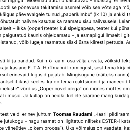
ise tiigriga”. Mõlemad autorid kasutavad – mõistagi erineva
ksootilise põnevuse tekitamise asemel võib see võte aga mõju
äigus päevavalgele tulnud „paberikimbu” (lk 10) ja ehkki tag
õhutatult naiivne kasutus ka raamatu sisu naiivsusele. Leiam
alselt – ikka (ooperi)teater kui sipelgapesa, teater kui püham
paigutatud kaunis ohjeldamatu – ja esmapilgul ilmselt ligit
bistanud, võib lugeja raamatus siiski üsna kiiresti pettuda. 
sti kirja pandud. Kui n-ö raami osa välja arvata, võiksid teks
skaja kaslane E. T.A. Hoffmanni loomingust, sest tema kirjani
sul erinevaid lugusid pajatab. Mingi­sugune (näiteks nunnu) 
i kantseliitlikus) keeles, ka on tema reaktsioonid ja maneeri
„Kõneluste” võrdlus „Ooperinovellidega” on mõnes mõttes omet
al ilmusid. Ja küllap on neidki, kellele säärane mäng kuida
.
test veidi erinev juhtum
Toomas Raudami
„Kaarli pildiraam
dse jutukogu – nagu raamat on liigitatud näiteks ESTER-i kat
atuke väheütlev „pikem proosa”). Üks võimalus on vaadata, ka