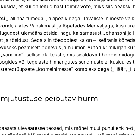
üsida, et kui on leitud hästitoimiv võte, miks siis peaksk
tsi
„Tallinna tumedal”, ala­pealkirjaga „Tavaliste inimeste vä
rkondi, alates Vanalinnast ja lõpetades Meriväljaga, kusju
st lugudest ülemäära otsida, nagu ka sarnasust Johansoni ja
t ja tõsidust. Seda siin tõepoolest ka on – iseäranis kõhed
gevuseks peamiselt põnevus ja huumor. Autori krimi­kirjaniku
 „Vanalinn”) selliseidki tekste, mis sisaldavad hoopis midagi
gides või tegelaste hinnangutes sündmustele, kusjuures ti
 stereotüüpsete „loome­inimeste” kompleksidega („Hääl”, „Hu
amjutustuse peibutav hurm
aasata ülevaatesse teosed, mis mõnel muul puhul ehk n-ö j