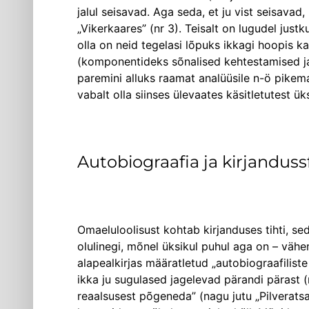
jalul seisavad. Aga seda, et ju vist seisavad,
„Vikerkaares” (nr 3). Teisalt on lugudel just
olla on neid tegelasi lõpuks ikkagi hoopis ka
(komponentideks sõnalised kehtestamised ja t
paremini alluks raamat analüüsile n-ö pikema
vabalt olla siinses ülevaates käsitletutest 
Autobiograafia ja kirjanduss
Omaeluloolisust kohtab kirjanduses tihti, s
olulinegi, mõnel üksikul puhul aga on – väh
alapealkirjas määratletud „autobiograafiliste 
ikka ju sugulased jagelevad pärandi pärast 
reaalsusest põgeneda” (nagu jutu „Pilveratsa