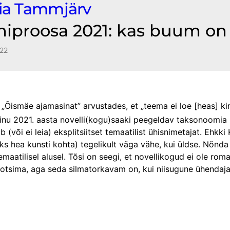
ia Tammjärv
hiproosa 2021: kas buum on 
22
 „Õismäe ajamasinat” arvustades, et „teema ei loe [heas] kir
nu 2021. aasta novelli(kogu)saaki peegeldav taksonoomia n
 (või ei leia) eksplitsiitset temaatilist ühisnimetajat. Ehkki 
eks hea kunsti kohta) tegelikult väga vähe, kui üldse. Nõnda
emaatilisel alusel. Tõsi on seegi, et novellikogud ei ole rom
sust otsima, aga seda silmatorkavam on, kui niisugune ühenda