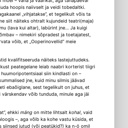
l moel – vana ja väärikat, aga tänapäeval
da hoopis naiivselt ja veidi tobedaltki.
akaanel „vihjatakse”, et tegelikult võis ta
e siit näiteks ohtralt kujundeid teatri(maja)
u (lava kui altar), labürint jne… Ja kuigi
õmbav – nimekiri sõpradest ja toetajatest,
Arvata võib, et „Ooperinovellid” meie
tid kvalifitseeruda näiteks lastejuttudeks.
kust peategelane leiab naabri korterist tiigri
huumoripotentsiaal siin kindlasti on –
d kummalised jne, kuid minu silmis jäävad
i ebaõiglane, sest tegelikult on juhus, et
gi värskendav võib tunduda, minule aga jäi
at”, ehkki
mäng
on mitte lihtsalt
kohal
, vaid
aloogis –, aga võib ka kohe vastu küsida, et
s siinsed jutud (või peatükid?) ka n-ö omil