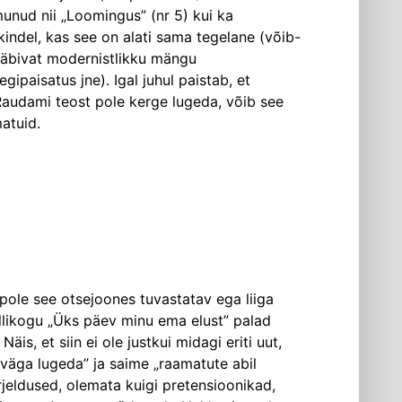
lmunud nii „Loomingus” (nr 5) kui ka
 kindel, kas see on alati sama tegelane (võib-
, läbivat modernistlikku mängu
ipaisatus jne). Igal juhul paistab, et
i Raudami teost pole kerge lugeda, võib see
atuid.
pole see otsejoones tuvastatav ega liiga
ikogu „Üks päev minu ema elust” palad
is, et siin ei ole justkui midagi eriti uut,
 väga lugeda” ja saime „raamatute abil
rjeldused, olemata kuigi pretensioonikad,