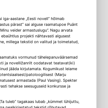
ui iga-aastane „Eesti novell” hõlmab
mastus pärast” sai alguse raamatupoe Puänt
„Minu veider armastuslugu”. Nagu arvata
tav ebaühtlus projekti nähtavasti algusest
e, millega tekstid on valitud ja toimetatud,
i raamatuks vormunud tähelepanuväärsemad
i ja novelližanrilt oodatavat teatavat(ki)
õinud jääda kirjutamata. Kogumikust leiame
tentsiaalsest/patoloogilisest (Marju
tmatusest armastada (Paul Vasing). Spekter
vasti tehakse see­suguseid konkursse ja
Ta tuleb” tagakaas lubab „kümmet lühijuttu,
ga pealkirjastatud tekstid rõhutavad