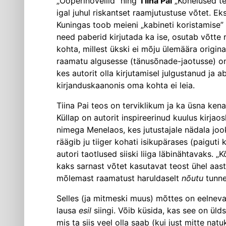
„Ooperinovellid” ning
Tiina Pai
„Kõnelused te
igal juhul riskantset raamjutustuse võtet. E
Kuningas toob meieni „kabineti koristamise” k
need paberid kirjutada ka ise, osutab võtte r
kohta, millest ükski ei mõju ülemäära origina
raamatu algusesse (tänusõnade-jaotusse) on 
kes autorit olla kirjutamisel julgustanud ja a
kirjanduskaanonis oma kohta ei leia.
Tiina Pai teos on terviklikum ja ka üsna kena
Küllap on autorit inspireerinud kuulus kirjao
nimega Menelaos, kes jutustajale nädala jook
räägib ju tiiger kohati isiku­pärases (paigut
autori taotlused siiski liiga läbinähtavaks. 
kaks sarnast võtet kasutavat teost ühel aast
mõlemast raamatust haruldaselt
nõutu
tunne
Selles (ja mitmeski muus) mõttes on eelneva
lausa
esil
siingi. Võib küsida, kas see on ül
mis ta siis veel olla saab (kui just mitte n