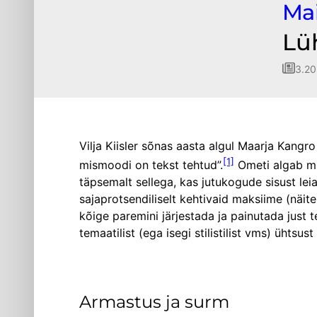
Ma
Lü
3.20
Vilja Kiisler sõnas aasta algul Maarja Kangro
[1]
mismoodi on tekst tehtud”.
Ometi algab mi
täpsemalt sellega, kas jutukogude sisust leiab
sajaprotsendiliselt kehtivaid maksiime (näit
kõige paremini järjestada ja painutada just t
temaatilist (ega isegi stilistilist vms) üht
Armastus ja surm