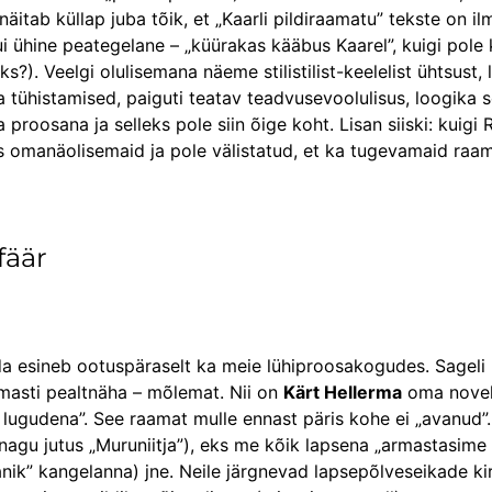
 näitab küllap juba tõik, et „Kaarli pildiraamatu” tekste on i
kui ühine peategelane – „küürakas kääbus Kaarel”, kuigi pole
ks?). Veelgi olulisemana näeme stilistilist-keelelist ühtsust
ühistamised, paiguti teatav teadvusevoolulisus, loogika seg
 proosana ja selleks pole siin õige koht. Lisan siiski: kuig
üks omanäolisemaid ja pole välistatud, et ka tugevamaid raam
fäär
eda esineb ootuspäraselt ka meie lühiproosakogudes. Sageli 
emasti pealtnäha – mõlemat. Nii on
Kärt Hellerma
oma novell
lugudena”. See raamat mulle ennast päris kohe ei „avanud”. Nä
(nagu jutus „Muruniitja”), eks me kõik lapsena „armastasime
nik” kangelanna) jne. Neile järgnevad lapsepõlveseikade ki