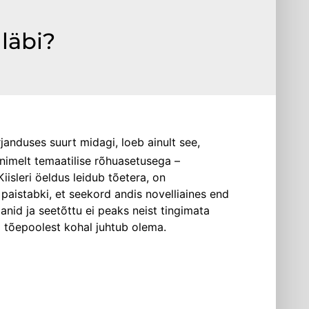
läbi?
janduses suurt midagi, loeb ainult see,
imelt temaatilise rõhuasetusega –
Kiisleri öeldus leidub tõetera, on
 paistabki, et seekord andis novelliaines end
aanid ja seetõttu ei peaks neist tingimata
ja tõepoolest kohal juhtub olema.