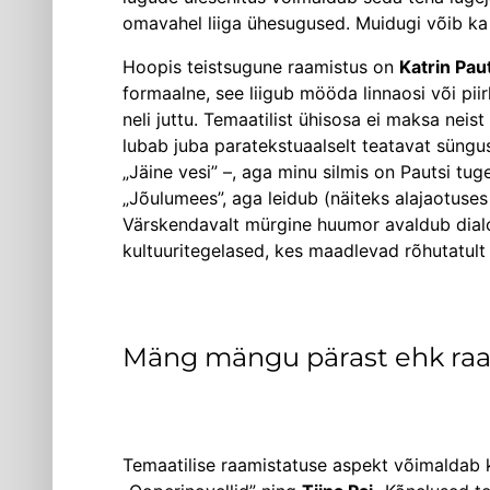
omavahel liiga ühesugused. Muidugi võib ka k
Hoopis teistsugune raamistus on
Katrin Pau
formaalne, see liigub mööda linnaosi või pii
neli juttu. Temaatilist ühisosa ei maksa nei
lubab juba paratekstuaalselt teatavat süngus
„Jäine vesi” –, aga minu silmis on Pautsi tu
„Jõulumees”, aga leidub (näiteks ala­jaotuses
Värskendavalt mürgine huumor avaldub dialoo
kultuuritegelased, kes maadlevad rõhutatult
Mäng mängu pärast ehk ra
Temaatilise raamistatuse aspekt võimaldab k