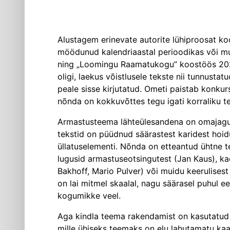
Alustagem erinevate autorite lühiproosat 
möödunud kalendriaastal perioodikas või muj
ning „Loomingu Raamatukogu” koostöös 2020.
oligi, laekus võistlusele tekste nii tunnustatu
peale sisse kirjutatud. Ometi paistab konkur
nõnda on kokkuvõttes tegu igati korraliku t
Armastusteema lähteülesandena on omajagu 
tekstid on püüdnud säärastest karidest hoidud
üllatuselementi. Nõnda on etteantud ühtne t
lugusid armastuseotsingutest (Jan Kaus), kao
Bakhoff, Mario Pulver) või muidu keerulises
on lai mitmel skaalal, nagu säärasel puhul e
kogumikke veel.
Aga kindla teema rakendamist on kasutatud
mille ühiseks teemaks on elu lahutamatu kaa