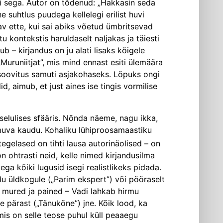
 ei sega. Autor on tõdenud: „Hakkasin seda
e suhtlus puudega kellelegi erilist huvi
tav ette, kui sai abiks võetud ümbritsevad
 kontekstis haruldaselt naljakas ja täiesti
b – kirjandus on ju alati lisaks kõigele
uruniitjat”, mis mind ennast esiti ülemäära
soovitus samuti asjakohaseks. Lõpuks ongi
id, aimub, et just aines ise tingis vormilise
uselulises sfääris. Nõnda näeme, nagu ikka,
imuva kaudu. Kohaliku lühiproosamaastiku
egelased on tihti lausa autorinäolised – on
n ohtrasti neid, kelle nimed kirjandusilma
a kõiki lugusid isegi realistlikeks pidada.
idu üldkogule („Parim ekspert”) või pööraselt
 mured ja pained – Vadi lahkab hirmu
 pärast („Tänukõne”) jne. Kõik lood, ka
mis on selle teose puhul küll peaaegu