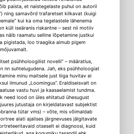
ib paista, et naistegelaste puhul on autoril
 ning samavõrd trafaretset kilkavat (kuigi
 teemale” kui ka oma tegelastele lähenema
 küll iseäranis riskantne – sest nii motiiv
mas näib raamatu selline lõpetamine justkui
lja pigistada, loo traagika aimub pigem
a mõjuvamalt.
tset psühholoogilist novelli” – määratlus,
sin nn suhtelugudena. Jah, eks psühholoogiat
tamine minu maitsele just liiga huvitav ei
ksul ilmunud „Loomingus”. Eraldiseisvalt on
 saatuse vastu huvi ja kaasaelamist tundma.
ik need lood on üles ehitatud ühesugust
juures jutustaja on kirjeldatavast subjektist
sõbranna tütar vms) – võte, mis võimaldab
rtree alati ajalises järgnevuses jälgitavate
treteeritavaid otseselt ei diagnoosi, kuid
eisterlikud, aga kogumiku tasandil ehk