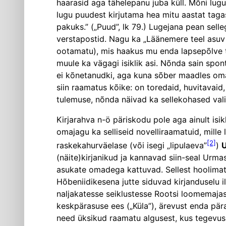
haarasid aga tähelepanu juba küll. Mõni lugu
lugu puudest kirjutama hea mitu aastat tagasi
pakuks.” („Puud”, lk 79.) Lugejana pean selle
verstapostid. Nagu ka „Läänemere teel asuv p
ootamatu), mis haakus mu enda lapsepõlve tähi
muule ka vägagi isiklik asi. Nõnda sain spo
ei kõnetanudki, aga kuna sõber maadles oma
siin raamatus kõike: on toredaid, huvitavaid, n
tulemuse, nõnda näivad ka sellekohased vali
Kirjarahva n-ö päriskodu pole aga ainult isik
omajagu ka selliseid novelliraamatuid, mill
[2]
raskekahurväelase (või isegi „lipulaeva”
)
U
(näite)kirjanikud ja kannavad siin-seal Urma
asukate omadega kattuvad. Sellest hoolimata 
Hõbeniidikesena jutte siduvad kirjanduselu i
naljakatesse seiklustesse Rootsi loome­maj
keskpärasuse ees („Küla”), ärevust enda pära
need üksikud raamatu algusest, kus tegevus e