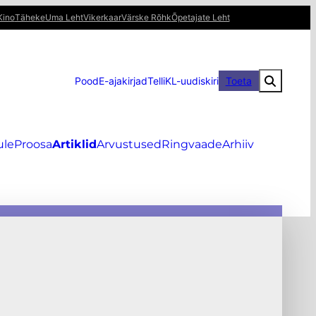
Kino
Täheke
Uma Leht
Vikerkaar
Värske Rõhk
Õpetajate Leht
Pood
E-ajakirjad
Telli
KL-uudiskiri
Toeta
ule
Proosa
Artiklid
Arvustused
Ringvaade
Arhiiv