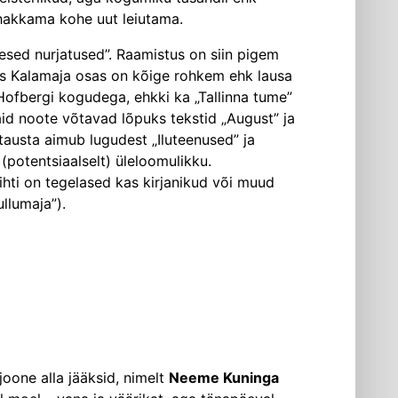
i hakkama kohe uut leiutama.
ikesed nurjatused”. Raamistus on siin pigem
ures Kalamaja osas on kõige rohkem ehk lausa
 Hofbergi kogudega, ehkki ka „Tallinna tume”
aid noote võtavad lõpuks tekstid „August” ja
 tausta aimub lugudest „Iluteenused” ja
 (potentsiaalselt) üleloomulikku.
hti on tegelased kas kirjanikud või muud
llumaja”).
oone alla jääksid, nimelt
Neeme Kuninga