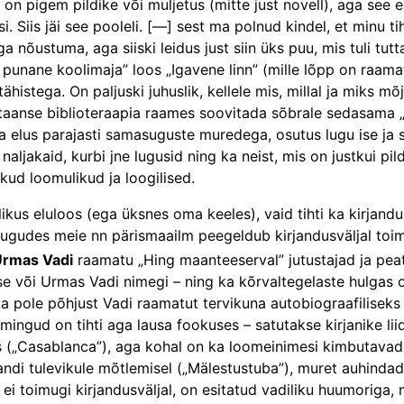
 on pigem pildike või muljetus (mitte just novell), aga see
. Siis jäi see pooleli. [—] sest ma polnud kindel, et minu tih
ga nõustuma, aga siiski leidus just siin üks puu, mis tuli tut
unane koolimaja” loos „Igavene linn” (mille lõpp on raamatu
stega. On paljuski juhuslik, kellele mis, millal ja miks mõju
ntaanse biblioteraapia raames soovitada sõbrale sedasama „M
 elus parajasti samasuguste muredega, osutus lugu ise ja 
aljakaid, kurbi jne lugusid ning ka neist, mis on justkui pild
kud loomulikud ja loogilised.
likus eluloos (ega üksnes oma keeles), vaid tihti ka kirjand
e lugudes meie nn pärismaailm peegeldub kirjandusväljal to
rmas Vadi
raamatu „Hing maanteeserval” jutustajad ja peat
se või Urmas Vadi nimegi – ning ka kõrvaltegelaste hulgas o
pole põhjust Vadi raamatut tervikuna autobiograafi­liseks eg
lmingud on tihti aga lausa fookuses – satutakse kirjanike li
as („Casablanca”), aga kohal on ka loomeinimesi kimbutavad
ndi tulevikule mõtlemisel („Mälestustuba”), muret auhindade
i toimugi kirjandusväljal, on esitatud vadiliku huumoriga, 