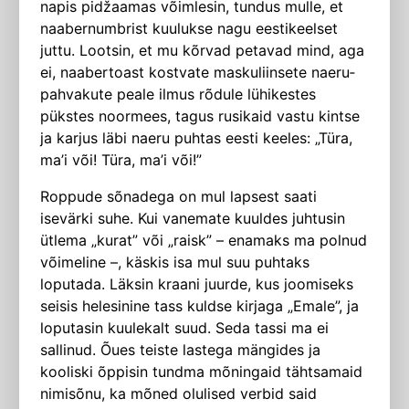
napis pidžaamas võimlesin, tundus mulle, et
naabernumbrist kuulukse nagu eestikeelset
juttu. Lootsin, et mu kõrvad petavad mind, aga
ei, naabertoast kostvate maskuliinsete naeru­
pahvakute peale ilmus rõdule lühikestes
pükstes noormees, tagus rusikaid vastu kintse
ja karjus läbi naeru puhtas eesti keeles: „Türa,
ma’i või! Türa, ma’i või!”
Roppude sõnadega on mul lapsest saati
isevärki suhe. Kui vanemate kuuldes juhtusin
ütlema „kurat” või „raisk” – enamaks ma polnud
võimeline –, käskis isa mul suu puhtaks
loputada. Läksin kraani juurde, kus joomiseks
seisis hele­sinine tass kuldse kirjaga „Emale”, ja
loputasin kuulekalt suud. Seda tassi ma ei
sallinud. Õues teiste lastega mängides ja
kooliski õppisin tundma mõnin­gaid tähtsamaid
nimisõnu, ka mõned olulised verbid said