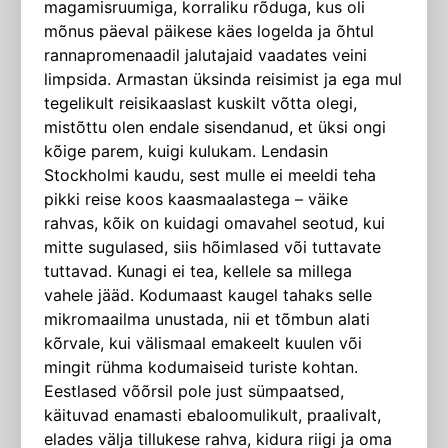
magamisruumiga, korraliku rõduga, kus oli
mõnus päeval päikese käes logelda ja õhtul
rannapromenaadil jalutajaid vaadates veini
limpsida. Armastan üksinda reisimist ja ega mul
tegelikult reisikaaslast kuskilt võtta olegi,
mistõttu olen endale sisendanud, et üksi ongi
kõige parem, kuigi kulukam. Lendasin
Stockholmi kaudu, sest mulle ei meeldi teha
pikki reise koos kaasmaalastega – väike
rahvas, kõik on kuidagi omavahel seotud, kui
mitte sugulased, siis hõimlased või tuttavate
tuttavad. Kunagi ei tea, kellele sa millega
vahele jääd. Kodumaast kaugel tahaks selle
mikromaailma unustada, nii et tõmbun alati
kõrvale, kui välismaal emakeelt kuulen või
mingit rühma kodumaiseid turiste kohtan.
Eestlased võõrsil pole just sümpaatsed,
käituvad enamasti ebaloomulikult, praalivalt,
elades välja tillukese rahva, kidura riigi ja oma