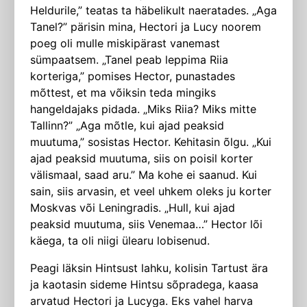
Heldurile,” teatas ta häbelikult naeratades. „Aga
Tanel?” pärisin mina, Hectori ja Lucy noorem
poeg oli mulle miskipärast vanemast
sümpaatsem. „Tanel peab leppima Riia
korteriga,” pomises Hector, punastades
mõttest, et ma võiksin teda mingiks
hangeldajaks pidada. „Miks Riia? Miks mitte
Tallinn?” „Aga mõtle, kui ajad peaksid
muutuma,” sosistas Hector. Kehitasin õlgu. „Kui
ajad peaksid muutuma, siis on poisil korter
välismaal, saad aru.” Ma kohe ei saanud. Kui
sain, siis arvasin, et veel uhkem oleks ju korter
Moskvas või Leningradis. „Hull, kui ajad
peaksid muutuma, siis Venemaa…” Hector lõi
käega, ta oli niigi ülearu lobisenud.
Peagi läksin Hintsust lahku, kolisin Tartust ära
ja kaotasin sideme Hintsu sõpradega, kaasa
arvatud Hectori ja Lucyga. Eks vahel harva