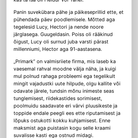
Panin suvekübara pähe ja päikeseprillid ette, et
pühendada päev poodlemisele. Mõtted aga
tegelesid Lucy, Hectori ja nende noore
järglasega. Guugeldasin. Poiss oli rääkinud
õigust, Lucy oli surnud juba varsti pärast
millenniumi, Hector aga 91-aastasena.
„Primark” on valmisriiete firma, mis laseb ka
vaesemal rahval moodne välja näha, ja kuigi
mul polnud rahaga probleemi ega tegelikult
mingit vajadustki uute hilpude, olgu kallite või
odavate järele, tundsin mõnu inimeste seas
tunglemisest, riidekastides sorimisest,
poolmuidu saadavate eri värvi pluusikeste ja
toppide endale peegli ees ette riputamisest ja
lõpuks ostukotti kokku kuhjamisest. Enne
maksmist aga puistasin kogu selle kraami
suvalisse kasti ega ostnud midagi.