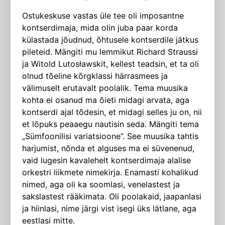
Ostukeskuse vastas üle tee oli imposantne
kontserdimaja, mida olin juba paar korda
külastada jõudnud, õhtusele kontserdile jätkus
pileteid. Mängiti mu lemmikut Richard Straussi
ja Witold Lutosławskit, kellest teadsin, et ta oli
olnud tõeline kõrgklassi härrasmees ja
välimuselt erutavalt poolalik. Tema muusika
kohta ei osanud ma õieti midagi arvata, aga
kontserdi ajal tõdesin, et midagi selles ju on, nii
et lõpuks peaaegu nautisin seda. Mängiti tema
„Sümfoonilisi variatsioone”. See muusika tahtis
harjumist, nõnda et alguses ma ei süvenenud,
vaid lugesin kavalehelt kontserdimaja alalise
orkestri liikmete nimekirja. Enamasti kohalikud
nimed, aga oli ka soomlasi, venelastest ja
sakslastest rääkimata. Oli poolakaid, jaapanlasi
ja hiinlasi, nime järgi vist isegi üks lätlane, aga
eestlasi mitte.