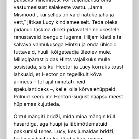
vastumeelsust saiakeste vastu. „Jama!
Mismoodi, kui selles on vaid natuke jahu ja
vett,” jätkas Lucy kindlameelselt. Teda oleks
pidanud laskma dieeti pidavatele neiukestele
rahustavaid loenguid lugema. Hiljem klatšis ta
salvava vaimukusega Hintsu ja enda ühiseid
tuttavaid, huulil kõigeteadja üleolev muie.
Millegipärast pidas Hints vajalikuks mulle
sosistada, siis kui Hector ja Lucy korraks toast
lahkusid, et Hector on tegelikult kõva
ärimees – tol ajal nimetati neid
spekulantideks –, kellel olla kõrvalehüppeid.
Polnud keeru­line Hectori-sugust nääpsu meest
hüplemas kujutleda.
Õhtul mängiti bridži, mida mina mängin küll
hasardiga, aga huupi ja läbimõtlematuid
pakkumisi tehes. Lucy, kes jumaldas bridži,
turtsus vihast ja kui jõudis koju vanem