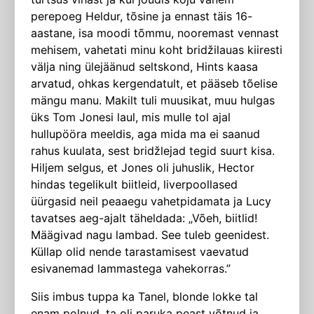
perepoeg Heldur, tõsine ja ennast täis 16-
aastane, isa moodi tõmmu, nooremast vennast
mehisem, vahetati minu koht bridžilauas kii­resti
välja ning ülejäänud seltskond, Hints kaasa
arvatud, ohkas kergendatult, et pääseb tõelise
mängu manu. Makilt tuli muusikat, muu hulgas
üks Tom Jonesi laul, mis mulle tol ajal
hullupööra meeldis, aga mida ma ei saanud
rahus kuu­lata, sest bridžlejad tegid suurt kisa.
Hiljem selgus, et Jones oli juhuslik, Hector
hindas tegelikult biitleid, liverpoollased
üürgasid neil peaaegu vahetpidamata ja Lucy
tavatses aeg-ajalt täheldada: „Võeh, biitlid!
Määgivad nagu lambad. See tuleb geenidest.
Küllap olid nende tarastamisest vaevatud
esivanemad lammastega vahekorras.”
Siis imbus tuppa ka Tanel, blonde lokke tal
enam polnud, ta oli paruka peast võtnud ja