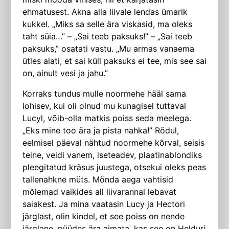
ehmatusest. Akna alla liivale lendas ümarik
kukkel. „Miks sa selle ära viskasid, ma oleks
taht süia…” – „Sai teeb paksuks!” – „Sai teeb
paksuks,” osatati vastu. „Mu armas vanaema
ütles alati, et sai küll paksuks ei tee, mis see sai
on, ainult vesi ja jahu.”
Korraks tundus mulle noormehe hääl sama
lohisev, kui oli olnud mu kunagisel tuttaval
Lucyl, võib-olla matkis poiss seda meelega.
„Eks mine too ära ja pista nahka!” Rõdul,
eelmisel päeval nähtud noormehe kõrval, seisis
teine, veidi vanem, iseteadev, plaatinablondiks
pleegitatud kräsus juustega, otsekui oleks peas
tallenahkne müts. Mõnda aega vahtisid
mõlemad vaikides all liivarannal lebavat
saiakest. Ja mina vaatasin Lucy ja Hectori
järglast, olin kindel, et see poiss on nende
järglane, püüdes ära aimata, kas see on Helduri