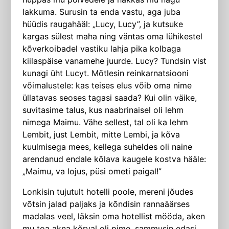
lakkuma. Surusin ta enda vastu, aga juba
hüüdis raugahääl: „Lucy, Lucy”, ja kutsuke
kargas sülest maha ning väntas oma lühikestel
kõverkoibadel vastiku lahja pika kolbaga
kiilaspäise vanamehe juurde. Lucy? Tundsin vist
kunagi üht Lucyt. Mõtlesin reinkarnatsiooni
võimalustele: kas teises elus võib oma nime
üllatavas seoses tagasi saada? Kui olin väike,
suvitasime talus, kus naabrinaisel oli lehm
nimega Maimu. Vähe sellest, tal oli ka lehm
Lembit, just Lembit, mitte Lembi, ja kõva
kuulmisega mees, kellega suheldes oli naine
arendanud endale kõlava kaugele kostva hääle:
„Maimu, va lojus, püsi ometi paigal!”
Lonkisin tujutult hotelli poole, mereni jõudes
võtsin jalad paljaks ja kõndisin rannaäärses
madalas veel, läksin oma hotellist mööda, aken
mu toa akna kõrval oli pime, sammusin edasi,