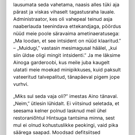
lausumata seda vahetama, naasis alles tüki aja
pärast ja viskas vihaselt tagastusraha lauale.
Administraator, kes oli vahepeal teinud asja
naaberlauda teenindava ettekandjaga, pöördus
nüüd meie poole säravaima ametinaeratusega:
„Ma loodan, et see intsident on nüüd klaaritud.”
– „Muidugi,” vastasin mesimagusal häälel, „kui
siin üldse oligi mingit intsidenti.” Ja me läksime
Ainoga garderoobi, kus meile juba kaugelt
ulatati meie moekad minipikkuses, kuid paksult
vateeritud talvepalitud, tänapäeval pigem jope
vurhvi.
„Miks sul seda vaja oli?” imestas Aino tänaval.
„Neim,” ütlesin lühidalt. Ei viitsinud seletada, et
seesama kelner polnud lasknud meil ühel
restoraniõhtul Hintsuga tantsima minna, sest
mul ei olnud kohustuslikke peokingi, vaid pika
säärega saapad. Moodsad defitsiitsed