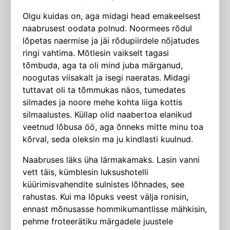
Olgu kuidas on, aga midagi head emakeelsest
naabrusest oodata polnud. Noormees rõdul
lõpetas naermise ja jäi rõdupiirdele nõjatudes
ringi vahtima. Mõtlesin vaikselt tagasi
tõmbuda, aga ta oli mind juba märganud,
noogutas viisakalt ja isegi naeratas. Midagi
tuttavat oli ta tõmmukas näos, tumedates
silmades ja noore mehe kohta liiga kottis
silmaalustes. Küllap olid naabertoa elanikud
veetnud lõbusa öö, aga õnneks mitte minu toa
kõrval, seda oleksin ma ju kindlasti kuulnud.
Naabruses läks üha lärmakamaks. Lasin vanni
vett täis, kümblesin luksushotelli
küürimisvahendite sulnistes lõhnades, see
rahustas. Kui ma lõpuks veest välja ronisin,
ennast mõnusasse hommikumantlisse mähkisin,
pehme froteerätiku märgadele juustele