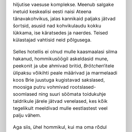
hiljutise vaesuse komplekse. Meenub salgake
inetuid keskealisi eesti naisi Ateena
tänavakohvikus, jalas kannikaid paljaks jätvad
šortsid, asusid nad kohvikulaudu kokku
lükkama, ise käratsedes ja naerdes. Teised
külastajad vahtisid neid põlgusega.
Selles hotellis ei olnud mulle kaasmaalasi silma
hakanud, hommikusöögil askeldasid mune,
peekonit ja ube ahmivad britid,
Brötchen
’itele
ülipaksu võikihti peale määrivad ja marmelaadi
koos Brie juustuga kugistavad sakslased,
moosiga putru vohmivad rootslased-
soomlased ning suuri söömata toidu­kuhje
taldrikule järele jätvad venelased, kes kõik
tegelikult meeldivad mulle eestlastest veel
palju vähem.
Aga siis, ühel hommikul, kui ma oma rõdul