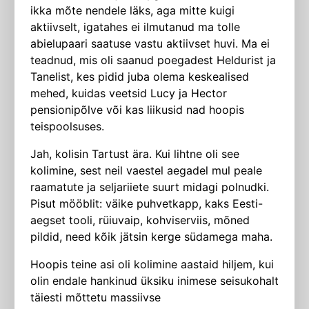
ikka mõte nendele läks, aga mitte kuigi
aktiivselt, igatahes ei ilmutanud ma tolle
abielupaari saatuse vastu aktiivset huvi. Ma ei
teadnud, mis oli saanud poegadest Heldurist ja
Tanelist, kes pidid juba olema keskealised
mehed, kuidas veetsid Lucy ja Hector
pensionipõlve või kas liikusid nad hoopis
teispoolsuses.
Jah, kolisin Tartust ära. Kui lihtne oli see
kolimine, sest neil vaestel aegadel mul peale
raamatute ja seljariiete suurt midagi polnudki.
Pisut mööblit: väike puhvetkapp, kaks Eesti-
aegset tooli, rüiuvaip, kohviserviis, mõned
pildid, need kõik jätsin kerge südamega maha.
Hoopis teine asi oli kolimine aastaid hiljem, kui
olin endale hankinud ük­siku inimese seisukohalt
täiesti mõttetu massiivse