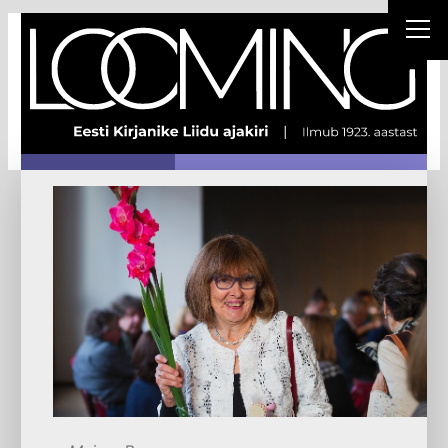
Liigu
sisu
juurde