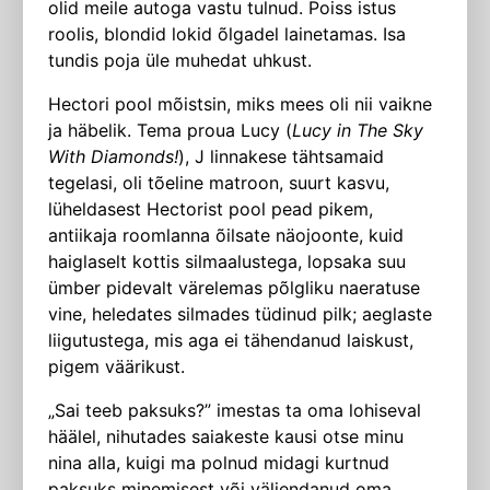
olid meile autoga vastu tulnud. Poiss istus
roolis, blondid lokid õlgadel lainetamas. Isa
tundis poja üle muhedat uhkust.
Hectori pool mõistsin, miks mees oli nii vaikne
ja häbelik. Tema proua Lucy (
Lucy in The Sky
With Diamonds!
), J linnakese tähtsamaid
tegelasi, oli tõeline matroon, suurt kasvu,
lüheldasest Hectorist pool pead pikem,
antiikaja roomlanna õilsate näojoonte, kuid
haiglaselt kottis silmaalustega, lopsaka suu
ümber pidevalt värelemas põlgliku naeratuse
vine, heledates silmades tüdinud pilk; aeglaste
liigutustega, mis aga ei tähendanud laiskust,
pigem väärikust.
„Sai teeb paksuks?” imestas ta oma lohiseval
häälel, nihutades saiakeste kausi otse minu
nina alla, kuigi ma polnud midagi kurtnud
paksuks minemisest või väljendanud oma