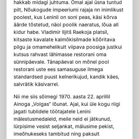
hakkab midagi juhtuma. Omal ajal üsna tuntud
pilt, Nõukogude impeeriumi rajaja nn inimlikust
poolest, kus Leninil on soni peas, käsi kõrva
äärde tõstetud, näol poolik naeratus, lõua all
kidur habe. Vladimir Iljitš Rae­koja platsil,
kitsaste kavalate kalmõkisilmade kõõritava
pilgu ja omamehelikult viipava poosiga justkui
kutsus rahvast lähimasse restorani oma
sünnipäevale. Tänapäeval on mõnel pool
restorani uste ees samasuguse ilmega
standardsed puust kelnerikujud, kandik käes,
salvrätik käsivarrel.
Nii me siis sõimegi 1970. aasta 22. aprillil
Ainoga „Volgas” lõunat. Ajal, kui üle kogu riigi
jagati tublidele töötajatele Lenini
mälestusmedaleid, meile neid ei jätkunud,
lürpisime vesist seljankat, mälusime pekist,
imeõhukeseks tambitud ning paksult