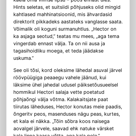
Hints seletas, et suitsiidi põhjuseks olid mingid
kahtlased mahhinatsioonid, mis ähvardasid
direktorit pikkadeks aastateks vanglasse saata.
Võimalik oli koguni surmanuhtlus. „Hector on
ka asjaga seotud,” teatas mu mees, „aga tema
vingerdab ennast välja. Ta on nii ausa ja
tagasihoidliku moega, et teda jäädakse
uskuma.”
See oli tõsi, kord oleksime lähedal asuval järvel
röövpüügiga peaaegu vahele jäänud, kui
läksime ühel jahedal udusel päiksetõusueelsel
hommikul Hectori salaja vette poetatud
põhjaõngi välja võtma. Kalakaitsjate paat
tiirutas lähedu­ses, Hector konutas meie paadis,
õngeritv peos, masenduses nägu peas, kur­tes,
et kala ei näkka. „Tõin sõbra koos naisega
aovalgel järvele, saavad ehk natuke värsket
kala linna kaasa võtta, aga kala pole.”