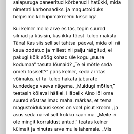
saiapuruga paneeritud kõrbenud lihatükki, mida
nimetati karbonaadiks, ja magustoiduks
helpisime kohupiimakreemi kisselliga.
Kui kelner meile arve esitas, tegin suured
silmad ja küsisin, kas ikka tõesti tuleb maksta.
Täna! Kas siis sellisel tähtsal päeval, mida oli nii
kaua oodatud ja millest nii palju räägitud, ei
pakugi kõik söögikohad üle kogu „suure
kodumaa” tasuta lõunaid? „Te ei mõtle seda
ometi tõsiselt?” päris kelner, keda ärritas
võimalus, et tal tuleb hakata jaburate
kundedega vaeva nägema. „Muidugi mõtlen,”
teatasin kõlaval häälel. Häbelik Aino lõi oma
suured sõstrasilmad maha, märkas, et tema
magustoidukausikeses on veel pisut kreemi, ja
asus seda närviliselt kokku kaapima. „Meile ei
ole mingit korraldust antud,” teatas kelner
külmalt ja nihutas arve mulle lähemale. „Mis