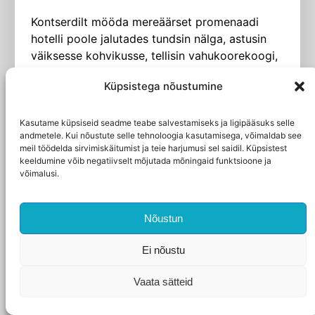
Kontserdilt mööda mereäärset promenaadi
hotelli poole jalutades tundsin nälga, astusin
väiksesse kohvikusse, tellisin vahukoorekoogi,
suure ja nelja­kandilise, kus vahukoor oli oma
Küpsistega nõustumine
kümme sentimeetrit paks ja kaneeliga üle
puistatud, meenutades lapsepõlveaegseid
lumiseid, liivaga üleriputatud kõnni­teid, ja
Kasutame küpsiseid seadme teabe salvestamiseks ja ligipääsuks selle
andmetele. Kui nõustute selle tehnoloogia kasutamisega, võimaldab see
topeltespresso. Kell oli pool üksteist õhtul.
meil töödelda sirvimiskäitumist ja teie harjumusi sel saidil. Küpsistest
Teadsin küll, et espresso ja priske kook ei lase
keeldumine võib negatiivselt mõjutada mõningaid funktsioone ja
hästi uinuda, aga maitsevad ju head.
võimalusi.
Hotellitoa laes tukkus suur sinkjasmust
putukas. Ma ei hakanud uurima, kes ta on,
Nõustun
paistis nagu sitasitikas. Need teatavasti
Ei nõustu
inimeste vastu huvi ei tunne. Kuigi mine tea,
kord läks mulle prussakas kõrva. Olen sellest
Vaata sätteid
kirjutanud. Aga see siin polnud kindlasti
prussakas. Rasvasele koogile ja kangele