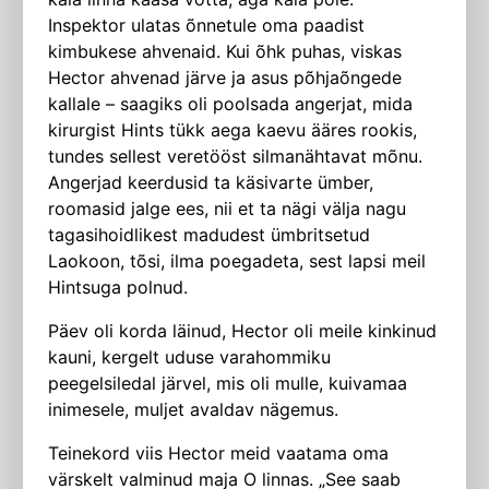
Inspektor ulatas õnnetule oma paadist
kimbukese ahvenaid. Kui õhk puhas, viskas
Hector ahvenad järve ja asus põhjaõngede
kallale – saagiks oli poolsada angerjat, mida
kirurgist Hints tükk aega kaevu ääres rookis,
tundes sellest veretööst silmanähtavat mõnu.
Angerj­ad keerdusid ta käsivarte ümber,
roomasid jalge ees, nii et ta nägi välja nagu
tagasihoidlikest madudest ümbritsetud
Laokoon, tõsi, ilma poegadeta, sest lapsi meil
Hintsuga polnud.
Päev oli korda läinud, Hector oli meile kinkinud
kauni, kergelt uduse varahommiku
peegelsiledal järvel, mis oli mulle, kuivamaa
inimesele, muljet avaldav nägemus.
Teinekord viis Hector meid vaatama oma
värskelt valminud maja O linnas. „See saab