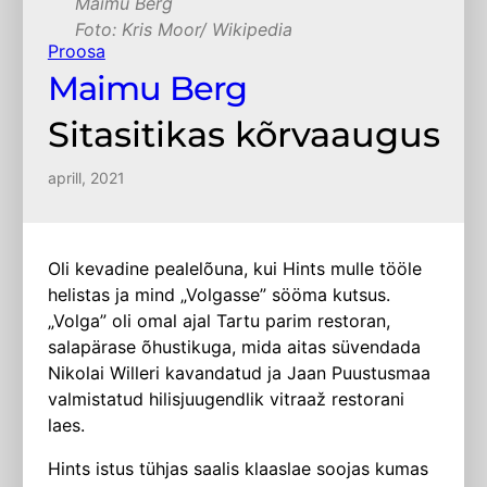
Maimu Berg
Foto: Kris Moor/ Wikipedia
Proosa
Maimu Berg
Sitasitikas kõrvaaugus
aprill, 2021
Oli kevadine pealelõuna, kui Hints mulle tööle
helistas ja mind „Volgasse” sööma kutsus.
„Volga” oli omal ajal Tartu parim restoran,
salapärase õhustikuga, mida aitas süvendada
Nikolai Willeri kavandatud ja Jaan Puustusmaa
valmistatud hilisjuugendlik vitraaž restorani
laes.
Hints istus tühjas saalis klaaslae soojas kumas