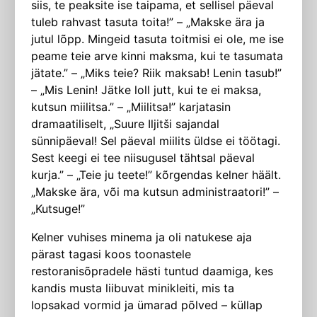
siis, te peaksite ise taipama, et sellisel päeval
tuleb rahvast tasuta toita!” – „Makske ära ja
jutul lõpp. Mingeid tasuta toitmisi ei ole, me ise
peame teie arve kinni maksma, kui te tasumata
jätate.” – „Miks teie? Riik maksab! Lenin tasub!”
– „Mis Lenin! Jätke loll jutt, kui te ei maksa,
kutsun miilitsa.” – „Miilitsa!” karjatasin
dramaatiliselt, „Suure Iljitši sajandal
sünnipäeval! Sel päeval miilits üldse ei töötagi.
Sest keegi ei tee niisugusel tähtsal päeval
kurja.” – „Teie ju teete!” kõrgendas kelner häält.
„Makske ära, või ma kutsun administraatori!” –
„Kutsuge!”
Kelner vuhises minema ja oli natukese aja
pärast tagasi koos toonastele
restoranisõpradele hästi tuntud daamiga, kes
kandis musta liibuvat mini­kleiti, mis ta
lopsakad vormid ja ümarad põlved – küllap