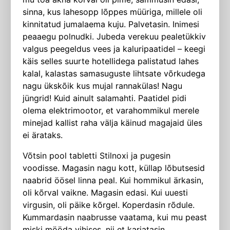
sinna, kus lahesopp lõppes müüriga, millele oli
kinnitatud jumalaema kuju. Palvetasin. Inimesi
peaaegu polnudki. Jubeda verekuu pealetükkiv
valgus peegeldus vees ja kaluripaatidel – keegi
käis selles suurte hotellidega palistatud lahes
kalal, kalastas samasuguste lihtsate võrku­dega
nagu ükskõik kus mujal rannakülas! Nagu
jüngrid! Kuid ainult salamahti. Paatidel pidi
olema elektrimootor, et varahommikul merele
minejad kallist raha välja käinud magajaid üles
ei ärataks.
Võtsin pool tabletti Stilnoxi ja pugesin
voodisse. Magasin nagu kott, küllap lõ­butsesid
naabrid öösel linna peal. Kui hommikul ärkasin,
oli kõrval vaikne. Magasin edasi. Kui uuesti
virgusin, oli päike kõrgel. Koperdasin rõdule.
Kummardasin naabrusse vaatama, kui mu peast
miski mööda vihises, nii et karjatasin