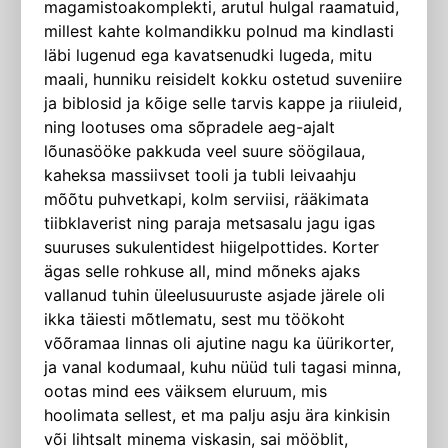
magamistoakomplekti, arutul hulgal raamatuid,
millest kahte kolmandikku polnud ma kindlasti
läbi lugenud ega kavatsenudki lugeda, mitu
maali, hunniku reisidelt kokku ostetud suveniire
ja biblosid ja kõige selle tarvis kappe ja riiuleid,
ning lootuses oma sõpradele aeg-ajalt
lõunasööke pakkuda veel suure söögilaua,
kaheksa massiivset tooli ja tubli leivaahju
mõõtu puhvetkapi, kolm serviisi, rääkimata
tiibklaverist ning paraja metsasalu jagu igas
suuruses sukulentidest hiigelpottides. Korter
ägas selle rohkuse all, mind mõneks ajaks
vallanud tuhin üleelusuuruste asjade järele oli
ikka täiesti mõtlematu, sest mu töökoht
võõramaa linnas oli aju­tine nagu ka üürikorter,
ja vanal kodumaal, kuhu nüüd tuli tagasi minna,
ootas mind ees väiksem eluruum, mis
hoolimata sellest, et ma palju asju ära kinkisin
või lihtsalt minema viskasin, sai mööblit,