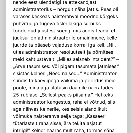
nende eest ülendatigi ta ettekandjast
administraatoriks – hõrgult näha jättis. Peas oli
varases keskeas naiste­rahval moodne kõrgeks
puhvitud ja tugeva tislerilakiga surnuks
töödeldud juustest soeng, mis andis teada, et
juuksur on administraatorile omainimene, kelle
juurde ta pääseb vajaduse korral iga kell. „Nii,”
ütles administraator reso­luutselt ja põrnitses
meid kahtlustavalt. „Milles seisneb intsident?” –
„Arve tasumises. Või pigem tasumata jätmises,”
sisistas kelner. „Need naised…” Administraator
sundis ta käeviipega vaikima ja pöördus meie
poole, mina aga ulatasin daamile naeratades
25-rublase: „Sellest peaks piisama.” Hetkeks
administraator kangestus, raha ei võtnud, siis
aga nähvas kelnerile, kes seisis alandlikult
võimuka naisterahva selja taga: „Kasseeri
tütarlastelt raha sisse, ära tekita asjatut
intriigi!” Kelner haaras mult raha, tormas sõna