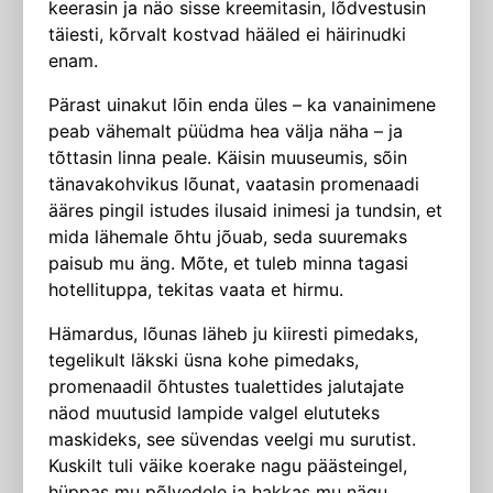
keerasin ja näo sisse kreemitasin, lõdvestusin
täiesti, kõrvalt kostvad hääled ei häirinudki
enam.
Pärast uinakut lõin enda üles – ka vanainimene
peab vähemalt püüdma hea välja näha – ja
tõttasin linna peale. Käisin muuseumis, sõin
tänavakohvikus lõunat, vaatasin promenaadi
ääres pingil istudes ilusaid inimesi ja tundsin, et
mida lähemale õhtu jõuab, seda suuremaks
paisub mu äng. Mõte, et tuleb minna tagasi
hotellituppa, tekitas vaata et hirmu.
Hämardus, lõunas läheb ju kiiresti pimedaks,
tegelikult läkski üsna kohe pimedaks,
promenaadil õhtustes tualettides jalutajate
näod muutusid lampide valgel elututeks
maskideks, see süvendas veelgi mu surutist.
Kuskilt tuli väike koerake nagu päästeingel,
hüppas mu põlvedele ja hakkas mu nägu