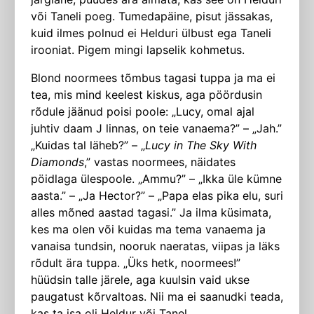
või Taneli poeg. Tumedapäine, pisut jässakas,
kuid ilmes polnud ei Helduri ülbust ega Taneli
irooniat. Pigem mingi lapselik kohmetus.
Blond noormees tõmbus tagasi tuppa ja ma ei
tea, mis mind keelest kiskus, aga pöördusin
rõdule jäänud poisi poole: „Lucy, omal ajal
juhtiv daam J linnas, on teie vanaema?” – „Jah.”
„Kuidas tal läheb?” – „
Lucy in The Sky With
Diamonds
,” vastas noormees, näidates
pöidlaga ülespoole. „Ammu?” – „Ikka üle kümne
aasta.” – „Ja Hector?” – „Papa elas pika elu, suri
alles mõned aastad tagasi.” Ja ilma küsimata,
kes ma olen või kuidas ma tema vanaema ja
vanaisa tundsin, nooruk naeratas, viipas ja läks
rõdult ära tuppa. „Üks hetk, noormees!”
hüüdsin talle järele, aga kuulsin vaid ukse
paugatust kõrvaltoas. Nii ma ei saanudki teada,
kas ta isa oli Heldur või Tanel.