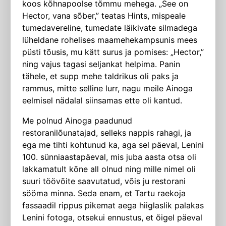
koos kõhnapoolse tõmmu mehega. „See on
Hector, vana sõber,” teatas Hints, mispeale
tumedavereline, tumedate läikivate silmadega
lüheldane rohelises maamehekampsunis mees
püsti tõusis, mu kätt surus ja pomises: „Hector,”
ning vajus tagasi seljankat helpima. Panin
tähele, et supp mehe taldrikus oli paks ja
rammus, mitte selline lurr, nagu meile Ainoga
eelmisel nädalal siinsamas ette oli kantud.
Me polnud Ainoga paadunud
restoranilõunatajad, selleks nappis rahagi, ja
ega me tihti kohtunud ka, aga sel päeval, Lenini
100. sünniaastapäeval, mis juba aasta otsa oli
lakkamatult kõne all olnud ning mille nimel oli
suuri töövõite saavutatud, võis ju restorani
sööma minna. Seda enam, et Tartu raekoja
fassaadil rippus pikemat aega hiiglaslik palakas
Lenini fotoga, otsekui ennustus, et õigel päeval