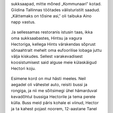
sukksaapad, mitte mõned „Kommunaari” kotad.
Giidina Tallinnas töötades välisturistilt saadud.
„Kättemaks on tõsine asi,” oli taibuka Aino
napp vastus.
Ja sellessamas restoranis istusin taas, ikka
oma sukksaabastes, Hintsu ja vagura
Hectoriga, kellega Hints värskendas sõprust
sõnaahtralt mehelt oma eufoo­rilise lobaga juttu
välja kiskudes. Sellest varakevadisest
koosistumisest said alguse meie külaskäigud
Hectori koju.
Esimene kord on mul hästi meeles. Neil
aegadel oli vähestel auto, reisiti bussi ja
rongiga, ja nii me sõitsimegi ühel hämarduval
kevadõhtul bussiga Hectorile ja tema perele
külla. Buss meid päris kohale ei viinud, Hector
ja ta kahest pojast noorem, 12-aastane Tanel