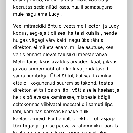
keerutas seda nüüd käes, huulil samasugune
muie nagu ema Lucyl.
Veel mitmeidki õhtuid veetsime Hectori ja Lucy
kodus, aeg-ajalt oli seal ka teisi külalisi, nende
hulgas vägagi värvikaid, nagu üks tähtis
direktor, ei mä­leta enam, millise asutuse, kes
väitis ennast olevat täiusliku meesterahva.
Mehe täiuslikkus avaldus arvudes: kaal, pikkus
ja vöö ümbermõõt olid kõik väljendatavad
sama numbriga. Ühel õhtul, kui saali kamina
ette oli kogunenud suurem seltskond, teatas
direktor, et ta lips on läbi, võttis selle kaelast ja
heitis põlevasse kaminasse, mispeale kõigil
seltskonnas viibivatel meestel oli samuti lips
läbi, kaminas kärssas kenake hulk
kaelasidemeid. Kuid ainult direktoril oli asjaga
tõsi taga: järgmise päeva varahommikul pani ta
kaela oma viimse lipsu – poos ennast üles.