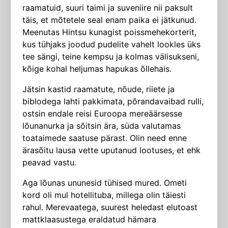
raamatuid, suuri taimi ja suve­niire nii paksult
täis, et mõtetele seal enam paika ei jätkunud.
Meenutas Hintsu kunagist poissmehekorterit,
kus tühjaks joodud pudelite vahelt lookles üks
tee sängi, teine kempsu ja kolmas välisukseni,
kõige kohal heljumas hapu­kas õllehais.
Jätsin kastid raamatute, nõude, riiete ja
biblodega lahti pakkimata, põrandavaibad rulli,
ostsin endale reisi Euroopa mereäärsesse
lõunanurka ja sõitsin ära, süda valutamas
toataimede saatuse pärast. Olin need enne
ärasõitu lausa vette uputanud lootuses, et ehk
peavad vastu.
Aga lõunas ununesid tühised mured. Ometi
kord oli mul hotellituba, millega olin täiesti
rahul. Merevaatega, suurest heledast elutoast
mattklaasustega eraldatud hämara