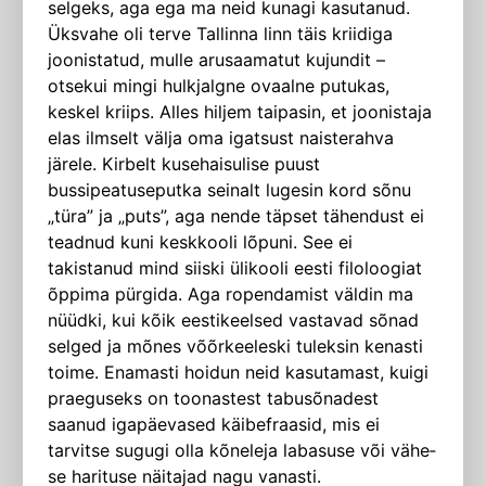
selgeks, aga ega ma neid kunagi kasutanud.
Üksvahe oli terve Tallinna linn täis kriidiga
joonistatud, mulle arusaamatut kujundit –
otsekui mingi hulkjalgne ovaalne putukas,
keskel kriips. Alles hiljem taipasin, et joonistaja
elas ilmselt välja oma igatsust naiste­rahva
järele. Kirbelt kusehaisulise puust
bussipeatuseputka seinalt lugesin kord sõnu
„türa” ja „puts”, aga nende täpset tähendust ei
teadnud kuni keskkooli lõpuni. See ei
takistanud mind siiski ülikooli eesti filoloogiat
õppima pürgida. Aga ropendamist väldin ma
nüüdki, kui kõik eestikeelsed vastavad sõnad
selged ja mõnes võõrkeeleski tuleksin kenasti
toime. Enamasti hoidun neid kasutamast, kuigi
praeguseks on toonastest tabusõnadest
saanud igapäevased käibefraasid, mis ei
tarvitse sugugi olla kõneleja labasuse või vähe­
se harituse näitajad nagu vanasti.