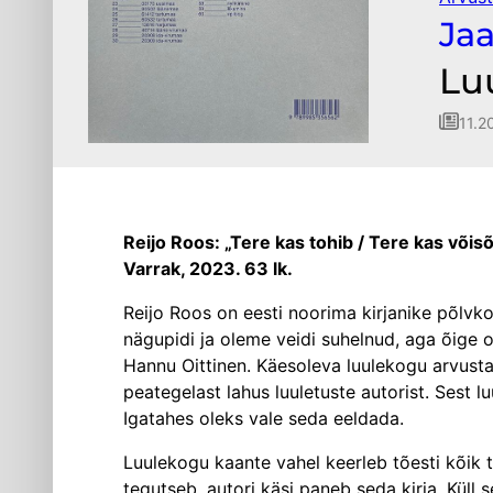
Ja
Luu
11.2
Reijo Roos: „Tere kas tohib / Tere kas võisõ
Varrak, 2023. 63 lk.
Reijo Roos on eesti noorima kirjanike põlvko
nägupidi ja oleme veidi suhelnud, aga õige ol
Hannu Oittinen. Käesoleva luulekogu arvusta
pea­tegelast lahus luuletuste autorist. Sest 
Igatahes oleks vale seda eeldada.
Luulekogu kaante vahel keerleb tõesti kõik 
tegutseb, autori käsi paneb seda kirja. Küll 