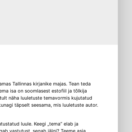
amas Tallinnas kirjanike majas. Tean teda
ma isa on soomlasest estofiil ja tõlkija
tult näha luuletuste temavormis kujutatud
 kunagi täpselt seesama, mis luuletuste autor.
ustatud luule. Keegi „tema” elab ja
gab vastu­tust, segab jälgi? Teeme asja