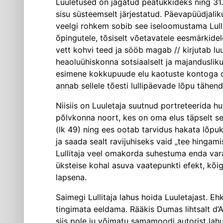
Luuletused on jagatud peatükkideks ning 31.
sisu süsteemselt järjestatud. Päevapüüdjaliku 
veelgi rohkem sobib see iseloomustama Lullita
õpingutele, tõsiselt võetavatele eesmärkidele
vett kohvi teed ja sööb magab // kirjutab luul
heaoluühiskonna sotsiaalselt ja majandusliku
esimene kokkupuude elu kaotuste kontoga on
annab sellele tõesti lullipäevade lõpu tähen
Niisiis on Luuletaja suutnud portreteerida 
põlvkonna noort, kes on oma elus täpselt sel
(lk 49) ning ees ootab tarvidus hakata lõpu
ja saada sealt ravijuhiseks vaid „tee hingami
Lullitaja veel omakorda suhestuma enda var
üksteise kohal asuva vaatepunkti efekt, kõige 
lapsena.
Saimegi Lullitaja lahus hoida Luuletajast. Eh
tingimata eeldama. Rääkis Dumas lihtsalt d’Ar
siis pole ju võimatu samamoodi autorist lahu