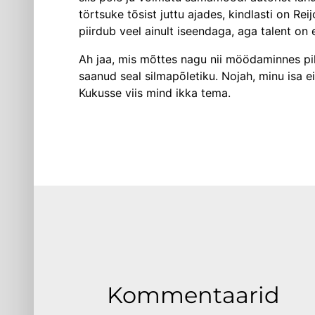
törtsuke tõsist juttu ajades, kindlasti on Re
piirdub veel ainult iseendaga, aga talent o
Ah jaa, mis mõttes nagu nii möödaminnes pill
saanud seal silmapõletiku. Nojah, minu isa e
Kukusse viis mind ikka tema.
Kommentaarid