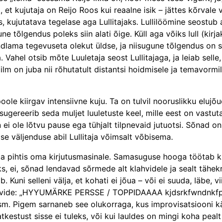
, et kujutaja on Reijo Roos kui reaalne isik – jättes kõrval
s, kujutatava tegelase aga Lulli­tajaks. Lullilöömine seostu
 tõlgendus poleks siin alati õige. Küll aga võiks lull (kirjak
dlama tegevuseta olekut üldse, ja niisugune tõlgendus on si
a. Vahel otsib mõte Luuletaja seost Lullitajaga, ja leiab sell
lm on juba nii rõhutatult distantsi hoidmisele ja temavormile ü
apoole kiirgav intensiivne kuju. Ta on tulvil nooruslikku eluj
 sugereerib seda muljet luuletuste keel, mille eest on vastut
in ei ole lõtvu pause ega tühjalt tilpnevaid jutuotsi. Sõnad 
ise väljenduse abil Lullitaja võimsalt võbisema.
: ta pihtis oma kirjutusmasinale. Samasuguse hooga töötab 
s, ei, sõnad lendavad sõrmede alt klahvidele ja sealt tähekr
b. Kuni selleni välja, et kohati ei jõua – või ei suuda, läbe, v
e klahvide: „HYYUMÄRKE PERSSE / TOPPIDAAAA kjdsrkfwndnkfpm
lism. Pigem sarnaneb see olukorraga, kus improvisatsiooni k
atkestust sisse ei tuleks, või kui lauldes on mingi koha peal