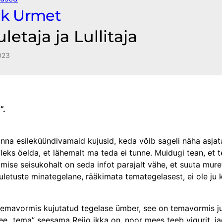
ak Urmet
letaja ja Lullitaja
023
”.
nna esileküündivamaid kujusid, keda võib sageli näha asjat
eks öelda, et lähemalt ma teda ei tunne. Muidugi tean, et te
mise seisukohalt on seda infot parajalt vähe, et suuta mure
luuletuste mina­tegelane, rääkimata temategelasest, ei ole ju
temavormis kujutatud tegelase ümber, see on temavormis jut
see „tema” seesama Reijo ikka on, noor mees teeb vigurit, ja