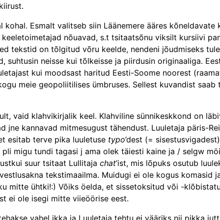
iirust.
 kohal. Esmalt valitseb siin Lääne­mere ääres kõneldavate k
keeletoimetajad nõuavad, s.t tsitaatsõnu viksilt kursiivi pann
elsed tekstid on tõlgitud võru keelde, nendeni jõudmiseks 
 suhtusin neisse kui tõlkeisse ja piirdusin originaaliga. Eest
uletajast kui moodsast haritud Eesti-Soome noorest (raama
gu meie geopoliitilises ümbruses. Sellest kuvandist saab tu
nult, vaid klahvikirjalik keel. Klahviline sünnikeskkond on läb
ad jne kannavad mitmesugust tähendust. Luuletaja päris-Reij
 et esitab terve pika luuletuse
typo
’dest (= sisestusvigadest)
 pli migu tundi tagasi j ama olek täiesti kaine ja / selgw mö
stkui suur tsitaat Lullitaja
chat
’ist, mis lõpuks osutub luule
 vestlusakna tekstimaailma. Muidugi ei ole kogus komasid ja
kku mitte ühtki!:) Võiks öelda, et sissetoksitud või -klõbista
t ei ole isegi mitte viieöörise eest.
akse vahel ikka ja Luuletaja tehtu ei vääriks nii pikka juttu