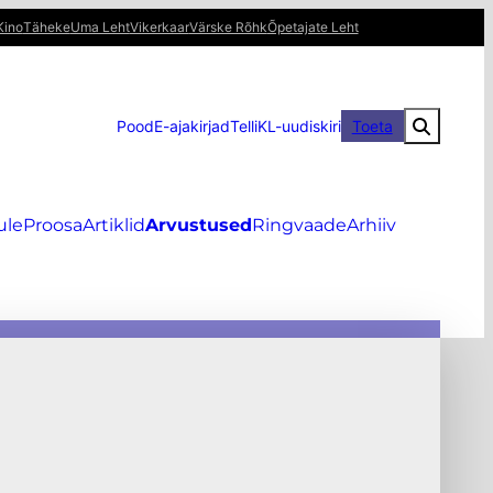
Kino
Täheke
Uma Leht
Vikerkaar
Värske Rõhk
Õpetajate Leht
Pood
E-ajakirjad
Telli
KL-uudiskiri
Toeta
ule
Proosa
Artiklid
Arvustused
Ringvaade
Arhiiv