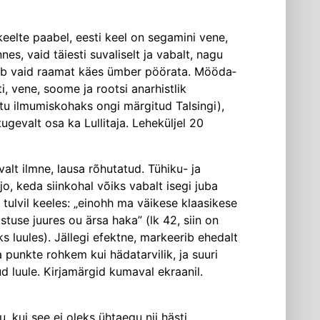
eelte paabel, eesti keel on segamini vene,
es, vaid täiesti suvaliselt ja vabalt, nagu
tuleb vaid raamat käes ümber pöörata. Mööda­
i, vene, soome ja rootsi anarhistlik
tu ilmumiskohaks ongi märgitud Talsingi),
gevalt osa ka Lullitaja. Leheküljel 20
ivalt ilmne, lausa rõhutatud. Tühiku- ja
o, keda siinkohal võiks vabalt isegi juba
 tulvil keeles: „einohh ma väikese klaasikese
istuse juures ou ärsa haka” (lk 42, siin on
ks luules). Jällegi efektne, markeerib ehedalt
 punkte rohkem kui hädatarvilik, ja suuri
tud luule. Kirjamärgid kumaval ekraanil.
, kui see ei oleks ühtaegu nii hästi