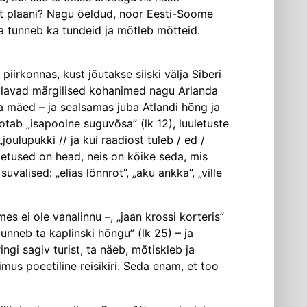
ulist plaani? Nagu öeldud, noor Eesti-Soome
a tunneb ka tundeid ja mõtleb mõtteid.
iirkonnas, kust jõutakse siiski välja Siberi
– kõlavad märgilised kohanimed nagu Arlanda
ja mäed – ja sealsamas juba Atlandi hõng ja
otab „isapoolne suguvõsa” (lk 12), luuletuste
lupukki // ja kui raadiost tuleb / ed /
letused on head, neis on kõike seda, mis
valised: „elias lönnrot”, „aku ankka”, „ville
s ei ole vanalinnu –, „jaan krossi korteris”
tunneb ta kaplinski hõngu” (lk 25) – ja
ngi sagiv turist, ta näeb, mõtiskleb ja
mus poeetiline reisikiri. Seda enam, et too