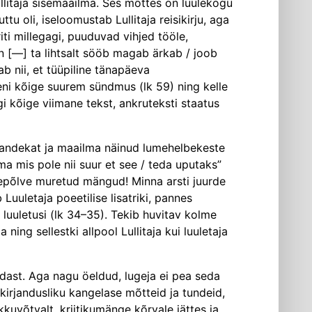
llitaja sisemaailma. Ses mõttes on luulekogu
u oli, iseloomustab Lulli­taja reisikirju, aga
iti millegagi, puuduvad vihjed tööle,
on [—] ta lihtsalt sööb magab ärkab / joob
ab nii, et tüüpiline tänapäeva
seni kõige suurem sündmus (lk 59) ning kelle
kõige viimane tekst, ankruteksti staatus
d, andekat ja maailma näinud lumehelbekeste
ma mis pole nii suur et see / teda uputaks”
psepõlve muretud mängud! Minna arsti juurde
Luuletaja poeetilise lisatriki, pannes
uuletusi (lk 34–35). Tekib huvitav kolme
ning sellestki allpool Lullitaja kui luuletaja
endast. Aga nagu öeldud, lugeja ei pea seda
 kirjandusliku kangelase mõtteid ja tundeid,
uvõtvalt, kriitiku­mänge kõrvale jättes ja