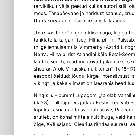
terviklikult välja peetud kui ka autori stiili
mees. Tänapäevane ja haridust saanud, erude
Üpris kõrvu on sotsiaalne ja isiklik aines.
„Tere kas tohib” algab üldisemaga, lugeja tõm
tanklate ja taigani, isegi Hiina piirini. Pai
(hiigellennujaam) ja Vimmerby (Astrid Lindgr
Norra. Hiina piirist Atlandini käib Eesti-So
laad teiseneb, read muutuvad pikemaks, sisu
sheeran // ok // nuuskamuikkunen” (lk 16–17
eespool öeldud: jõudu, kirge, intensiivsust, 
viking”, ja kaks viimast on iseäranis head luu
Ning siis – pumm! Lugegem: „ta elab vanalinn
(lk 23). Lullitaja reis jätkub Eestis, tee vii
lõpuks Lasnamäe bussipeatusesse, Rakvere taha
arutleb, on kohal mitte ainult ihuga, vaid ka
õige, XVII sajandi Olearius rändas suuresti s