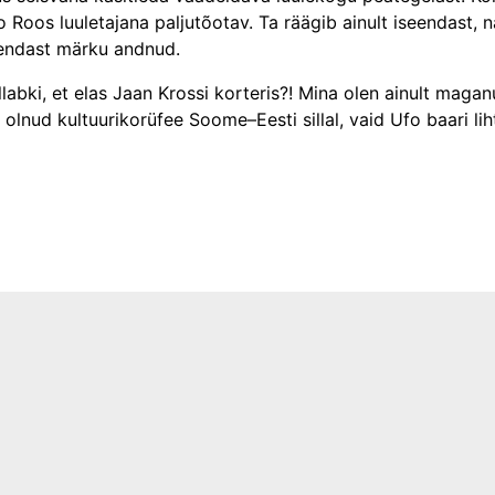
ijo Roos luuletajana paljutõotav. Ta räägib ainult iseendast
n endast märku andnud.
abki, et elas Jaan Krossi korteris?! Mina olen ainult magan
i olnud kultuurikorüfee Soome–Eesti sillal, vaid Ufo baari l