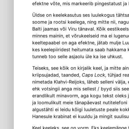
efektne võte, mis markeerib pingestatust ja k
Üldse on keelekasutus ses luulekogus tähtsal
soome ja rootsi keelega, ning mitte nii, nagu 
Balti jaamas või Viru tänaval. Kõik eestike
minnes mainin, et võrukeelseid ma ei lugenud,
keeltepaabel on aga efektne, jätab mulje Lu
kes keelepiiridest heitumata saab hakkama ko
tunneb too selle asjaolu üle ka ise uhkust.
Teiseks, see kõik on kirjalik keel, ja mitte ai
kriipsujadad, taanded,
Caps Lock
, tühjad re
nimetada Klahvi-Reijoks, läheb selleni välja,
ehk votsingii anga mis sellest / byyd siis see
erandlikult minavorm, aga kogu tekst oleks ju
ja loomulikult meie tänapäevast nutitelefoni
algustähti ei leidu kõigi luule­tuste peale ko
Hanesule krabinat ei kuuldu ja mingit suulisus
Keel keeleks, see on vorm. Eks keelemänge teh