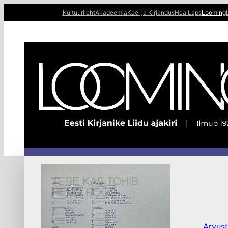
Liigu
Kultuurileht
Akadeemia
Keel ja Kirjandus
Hea Laps
Looming
sisu
juurde
Arvus