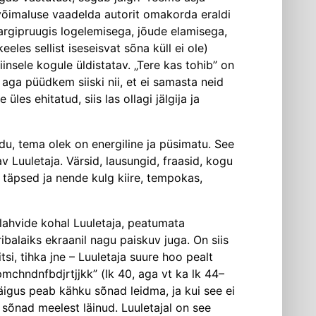
e võimaluse vaadelda autorit omakorda eraldi
b argipruugis logelemisega, jõude elamisega,
eeles sellist iseseisvat sõna küll ei ole)
insele kogule üldistatav. „Tere kas tohib” on
e, aga püüdkem siiski nii, et ei samasta neid
les ehitatud, siis las ollagi jälgija ja
õudu, tema olek on energiline ja püsimatu. See
av Luuletaja. Värsid, lausungid, fraasid, kogu
on täpsed ja nende kulg kiire, tempokas,
klahvide kohal Luuletaja, peatumata
ibalaiks ekraanil nagu paiskuv juga. On siis
iitsi, tihka jne – Luuletaja suure hoo pealt
chndnfbdjrtjjkk” (lk 40, aga vt ka lk 44–
äigus peab kähku sõnad leidma, ja kui see ei
t sõnad meelest läinud. Luuletajal on see