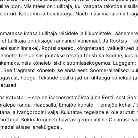
 oluline joon. Mis mees on Lullitaja, kui vaadata tekstide sis
eritud. Iseloomu ja hoiakutega. Näeb maailma laiemalt, ag
matakse kaasa Lullitaja reisidele ja liikumistele Läänemere p
stab, et Lulli­taja on üksjagu rännanud Venemaal. Ja Rootsis 
eni sünnilinnake). Rootsi saared, kõrgmetsad, väikejärved 
ome mehe tee! Ja siis jõutakse otsaga tõesti ka Soome, kus o
kamaks, neis kõneleb isiklik soomlasekogemus. Lugegem: „jou
). See fragment kõneleb ise enda eest. Soome-ainelised luu
sügavust, hoogu. Tekstide pealkirjad on ühtaegu kõnekad ja su
letused.
a katustel” – see on iseenesestmõista juba Eesti, sest Soome
b Paralepa randa, Haapsallu, Emajõe kohale – „emajõe kohal / 
 ja Ivangorodini välja. Kujutatav tegelane ei ole arutult ri
 mõttega. Kokku koguneb huvitav geopoliitiline Oleariuse vai
amadel atlase lehekülgedel.