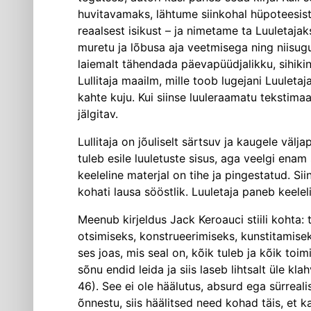
huvitava­maks, lähtume siinkohal hüpoteesist
reaalsest isikust – ja nimetame ta Luuletajak
muretu ja lõbusa aja veetmisega ning niisugune
laiemalt tähendada päevapüüdjalikku, sihikin
Lullitaja maailm, mille toob lugejani Luuletaj
kahte kuju. Kui siinse luuleraamatu tekstimaai
jälgitav.
Lullitaja on jõuliselt särtsuv ja kaugele välj
tuleb esile luuletuste sisus, aga veelgi enam
keeleline materjal on tihe ja pingestatud. Si
kohati lausa sööstlik. Luuletaja paneb keelel
Meenub kirjeldus Jack Keroauci stiili kohta
otsimiseks, konstrueerimiseks, kunstitamisek
ses joas, mis seal on, kõik tuleb ja kõik toimi
sõnu endid leida ja siis laseb lihtsalt ül
46). See ei ole häälutus, absurd ega sürrea
õnnestu, siis häälitsed need kohad täis, et k