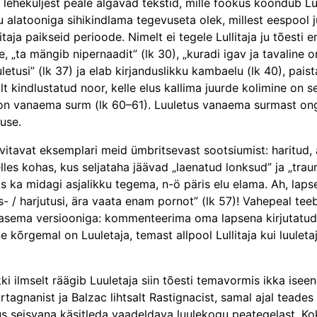
 leheküljest peale algavad tekstid, mille fookus koondub Lu
alatooniga sihikindlama tegevuseta olek, millest eespool jutt
ja paikseid perioode. Nimelt ei tegele Lullitaja ju tõesti er
, „ta mängib nipernaadit” (lk 30), „kuradi igav ja tavaline 
etusi” (lk 37) ja elab kirjanduslikku kambaelu (lk 40), paist
lt kindlustatud noor, kelle elus kallima juurde kolimine on 
 vanaema surm (lk 60–61). Luuletus vanaema surmast ongi 
duse.
huvitavat eksemplari meid ümbritsevast sootsiumist: haritu
les kohas, kus seljataha jäävad „laenatud lonksud” ja „trau
ks ka midagi asjalikku tegema, n-ö päris elu elama. Ah, la
s- / harjutusi, ära vaata enam pornot” (lk 57)! Vahepeal teeb 
asema versiooniga: kommenteerima oma lapsena kirjutatud l
kõrgemal on Luuletaja, temast allpool Lullitaja kui luuletaja 
kki ilmselt räägib Luuletaja siin tõesti temavormis ikka ise
tagnanist ja Balzac lihtsalt Rastignacist, samal ajal teades
s seisvana käsitleda vaadeldava luulekogu peategelast. Kokk