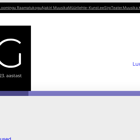
Loomingu Raamatukogu
Ajakiri Muusika
Müürileht
e-Kunst.ee
Sirp
Teater.Muusika.
Lu
tused