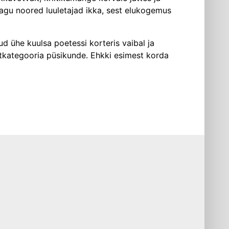
, nagu noored luuletajad ikka, sest elukogemus
ud ühe kuulsa poetessi korteris vaibal ja
ihtkategooria püsikunde. Ehkki esimest korda